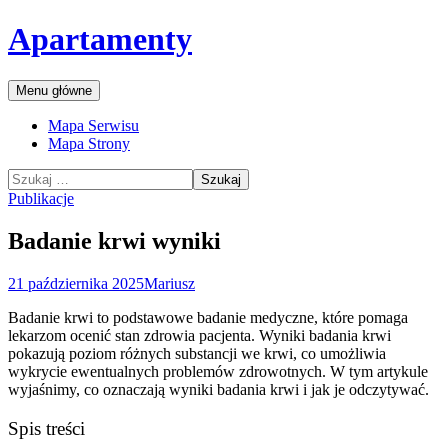
Przejdź
Apartamenty
do
treści
Szukaj
Menu główne
Mapa Serwisu
Mapa Strony
Szukaj:
Publikacje
Badanie krwi wyniki
21 października 2025
Mariusz
Badanie krwi to podstawowe badanie medyczne, które pomaga
lekarzom ocenić stan zdrowia pacjenta. Wyniki badania krwi
pokazują poziom różnych substancji we krwi, co umożliwia
wykrycie ewentualnych problemów zdrowotnych. W tym artykule
wyjaśnimy, co oznaczają wyniki badania krwi i jak je odczytywać.
Spis treści