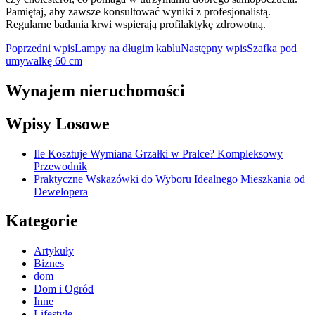
Pamiętaj, aby zawsze konsultować wyniki z profesjonalistą.
Regularne badania krwi wspierają profilaktykę zdrowotną.
Nawigacja
Poprzedni wpis
Lampy na długim kablu
Następny wpis
Szafka pod
umywalkę 60 cm
wpisu
Wynajem nieruchomości
Wpisy Losowe
Ile Kosztuje Wymiana Grzałki w Pralce? Kompleksowy
Przewodnik
Praktyczne Wskazówki do Wyboru Idealnego Mieszkania od
Dewelopera
Kategorie
Artykuły
Biznes
dom
Dom i Ogród
Inne
Lifestyle