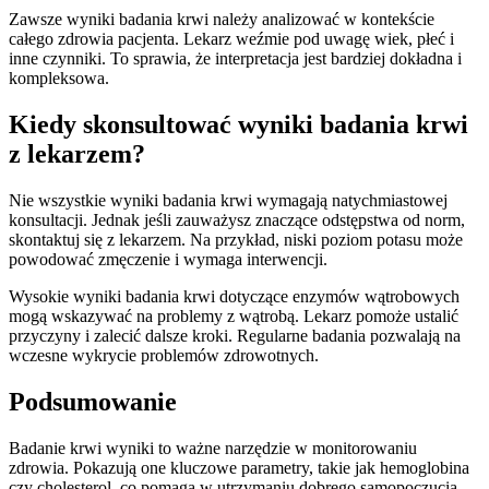
Zawsze wyniki badania krwi należy analizować w kontekście
całego zdrowia pacjenta. Lekarz weźmie pod uwagę wiek, płeć i
inne czynniki. To sprawia, że interpretacja jest bardziej dokładna i
kompleksowa.
Kiedy skonsultować wyniki badania krwi
z lekarzem?
Nie wszystkie wyniki badania krwi wymagają natychmiastowej
konsultacji. Jednak jeśli zauważysz znaczące odstępstwa od norm,
skontaktuj się z lekarzem. Na przykład, niski poziom potasu może
powodować zmęczenie i wymaga interwencji.
Wysokie wyniki badania krwi dotyczące enzymów wątrobowych
mogą wskazywać na problemy z wątrobą. Lekarz pomoże ustalić
przyczyny i zalecić dalsze kroki. Regularne badania pozwalają na
wczesne wykrycie problemów zdrowotnych.
Podsumowanie
Badanie krwi wyniki to ważne narzędzie w monitorowaniu
zdrowia. Pokazują one kluczowe parametry, takie jak hemoglobina
czy cholesterol, co pomaga w utrzymaniu dobrego samopoczucia.