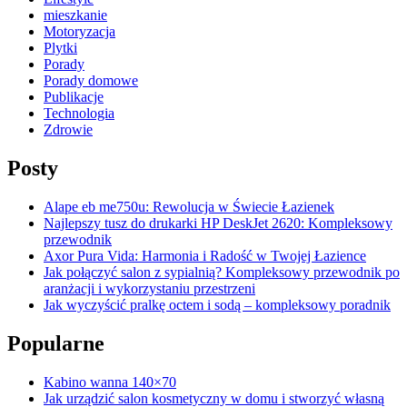
mieszkanie
Motoryzacja
Plytki
Porady
Porady domowe
Publikacje
Technologia
Zdrowie
Posty
Alape eb me750u: Rewolucja w Świecie Łazienek
Najlepszy tusz do drukarki HP DeskJet 2620: Kompleksowy
przewodnik
Axor Pura Vida: Harmonia i Radość w Twojej Łazience
Jak połączyć salon z sypialnią? Kompleksowy przewodnik po
aranżacji i wykorzystaniu przestrzeni
Jak wyczyścić pralkę octem i sodą – kompleksowy poradnik
Popularne
Kabino wanna 140×70
Jak urządzić salon kosmetyczny w domu i stworzyć własną