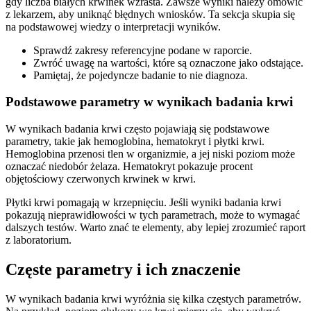
gdy liczba białych krwinek wzrasta. Zawsze wyniki należy omówić
z lekarzem, aby uniknąć błędnych wniosków. Ta sekcja skupia się
na podstawowej wiedzy o interpretacji wyników.
Sprawdź zakresy referencyjne podane w raporcie.
Zwróć uwagę na wartości, które są oznaczone jako odstające.
Pamiętaj, że pojedyncze badanie to nie diagnoza.
Podstawowe parametry w wynikach badania krwi
W wynikach badania krwi często pojawiają się podstawowe
parametry, takie jak hemoglobina, hematokryt i płytki krwi.
Hemoglobina przenosi tlen w organizmie, a jej niski poziom może
oznaczać niedobór żelaza. Hematokryt pokazuje procent
objętościowy czerwonych krwinek w krwi.
Płytki krwi pomagają w krzepnięciu. Jeśli wyniki badania krwi
pokazują nieprawidłowości w tych parametrach, może to wymagać
dalszych testów. Warto znać te elementy, aby lepiej zrozumieć raport
z laboratorium.
Częste parametry i ich znaczenie
W wynikach badania krwi wyróżnia się kilka częstych parametrów.