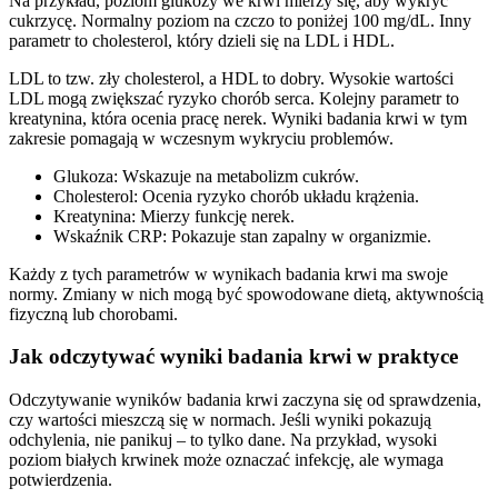
Na przykład, poziom glukozy we krwi mierzy się, aby wykryć
cukrzycę. Normalny poziom na czczo to poniżej 100 mg/dL. Inny
parametr to cholesterol, który dzieli się na LDL i HDL.
LDL to tzw. zły cholesterol, a HDL to dobry. Wysokie wartości
LDL mogą zwiększać ryzyko chorób serca. Kolejny parametr to
kreatynina, która ocenia pracę nerek. Wyniki badania krwi w tym
zakresie pomagają w wczesnym wykryciu problemów.
Glukoza: Wskazuje na metabolizm cukrów.
Cholesterol: Ocenia ryzyko chorób układu krążenia.
Kreatynina: Mierzy funkcję nerek.
Wskaźnik CRP: Pokazuje stan zapalny w organizmie.
Każdy z tych parametrów w wynikach badania krwi ma swoje
normy. Zmiany w nich mogą być spowodowane dietą, aktywnością
fizyczną lub chorobami.
Jak odczytywać wyniki badania krwi w praktyce
Odczytywanie wyników badania krwi zaczyna się od sprawdzenia,
czy wartości mieszczą się w normach. Jeśli wyniki pokazują
odchylenia, nie panikuj – to tylko dane. Na przykład, wysoki
poziom białych krwinek może oznaczać infekcję, ale wymaga
potwierdzenia.