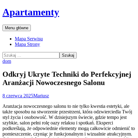
Przejdź
Apartamenty
do
treści
Szukaj
Menu główne
Mapa Serwisu
Mapa Strony
Szukaj:
dom
Odkryj Ukryte Techniki do Perfekcyjnej
Aranżacji Nowoczesnego Salonu
8 czerwca 2025
Mariusz
Aranżacja nowoczesnego salonu to nie tylko kwestia estetyki, ale
także sposobu na stworzenie przestrzeni, która odzwierciedla Twój
styl życia i osobowość. W dzisiejszym świecie, gdzie tempo jest
szybkie, salon pełni rolę oazy relaksu i spotkań. Eksperci
podkreślają, że odpowiednie elementy mogą całkowicie odmienić to
pomieszczenie, czyniąc je funkcjonalnym i wizualnie atrakcyjnym.