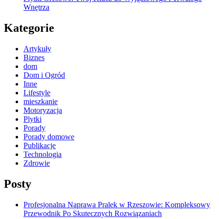
Wnętrza
Kategorie
Artykuły
Biznes
dom
Dom i Ogród
Inne
Lifestyle
mieszkanie
Motoryzacja
Plytki
Porady
Porady domowe
Publikacje
Technologia
Zdrowie
Posty
Profesjonalna Naprawa Pralek w Rzeszowie: Kompleksowy
Przewodnik Po Skutecznych Rozwiązaniach