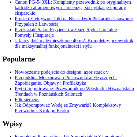
Canon PG-540XL: Kompletny przewodnik po oryginalnym
kartridżu atramentowym – recenzja, specyfikacje i porady
eksperckie
Proste i Efektywne Triki na Blask Twój Piekarnik: Usuwanie
Przypaleń z Łatwością
Przekształć Salon Fryzjerski w Oazę Stylu: Unikalne
Pomysły i Inspiracje
Jak urządzić małe mieszkanie 40 m2: Kompletny przewodnik
dla maksymalnej funkcjonalności i stylu
Popularne
Nowoczesne podejście do designu: axor starck v
Przepuklina Mosznowa u Pracowników Fizycznych:
Zapobieganie, Objawy i Profilaktyka
Płytki Importowane: Przewodnik po Włoskich i Hiszpańskich
Trendach w Poznańskich Salonach
Filtr siemens
Jak Odpompować Wodę ze Zmywarki? Kompleksowy
Przewodnik Krok po Kroku
Wpisy
Kompletny Przewodnik: Jak Samodzielnie Zamontować