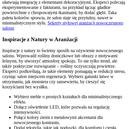
ułatwiają integrację z elementami dekoracyjnymi. Eksperci polecają
eksperymentowanie z fakturami, na przykład łącząc gładkie
powierzchnie z chropowatymi tkaninami, by dodać głębi. Taka
paleta kolorów sprawia, że salon staje się przytulny, nawet w
minimalistycznym stylu.
Sekrety stylowej aranżacji nowoczesnego
salonu
Inspiracje z Natury w Aranżacji
Inspiracje z natury to świetny sposób na ożywienie nowoczesnego
salonu. Wprowadź rośliny doniczkowe lub obrazy z motywami
leśnymi, by stworzyć atmosferę spokoju. To nie tylko trend, ale
także praktyczne rozwiązanie – rośliny oczyszczają powietrze.
Eksperci podkreślają, że takie elementy pomagają w redukcji stresu,
czyniąc salon miejscem regeneracji. Wybierz gatunki łatwe w
utrzymaniu, jak monstera czy sansewieria, by cieszyć się
korzyściami bez wysiłku.
Wybierz meble o prostych kształtach dla minimalistycznego
efektu.
Dołącz oświetlenie LED, które pozwala na regulację
intensywności.
Połącz kolory ziemi z metalowymi akcentami dla
nowoczesnego kontrastu.
Dodaj tekstylia, takie jak poduszki, dla komfortu i ciepła.