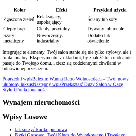
Kolor
Efekt
Przykład użycia
Relaksujący,
Zgaszona zieleń
Ściany lub sofy
uspokajający
Ciepły brąz
Ciepły, przytulny
Dywany lub meble
Szary
Nowoczesny,
Dodatki lub
metaliczny
industrialny
oświetlenie
Integrując te elementy, Twój salon stanie się nie tylko stylowy, ale i
funkcjonalny. Eksperymentuj z układami, by znaleźć to, co idealnie
pasuje do Twojego domu, i ciesz się codziennymi chwilami w
odnowionej przestrzeni.
Nawigacja
Poprzedni wpis
Balexim Wanna Retro Wolnostojąca – Twój nowy
ulubiony luksus
Następny wpis
Przekształć Duży Salon w Oazę
wpisu
Stylu i Funkcjonalności
Wynajem nieruchomości
Wpisy Losowe
Jak suszyć kurtkę puchową
Płytki Gresowe: Twój Klucz do Wyjątkowego i Trwałego