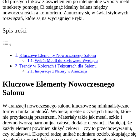
Od prostych trików z oświetleniem po inteligentne wybory mebli –
te sekrety pomogą Ci osiągnąć idealny balans między
nowoczesnością a komfortem. Zanurzmy się w świat stylowych
rozwiązań, które są na wyciągnięcie ręki.
Spis treści
Kluczowe Elementy Nowoczesnego Salonu
Wybór Mebli do Stylowego Wyglądu
Trendy w Kolorach i Teksturach dla Salonu
Inspiracje z Natury w Aranżacji
Kluczowe Elementy Nowoczesnego
Salonu
W aranżacji nowoczesnego salonu kluczowe są minimalistyczne
formy i funkcjonalność. Wybieraj meble o czystych liniach, które
nie przytłaczają przestrzeni. Materiały takie jak metal, szkło i
drewno tworzą harmonijną całość, dodając elegancji. Pamiętaj, że
każdy element powinien służyć celowi – czy to przechowywaniu,
czy relaksowi. Eksperci radzą unikać nadmiaru ozdób, skupiając się
na jakości zamiast ilości, co pozwala na łatwiejsze utrzymanie