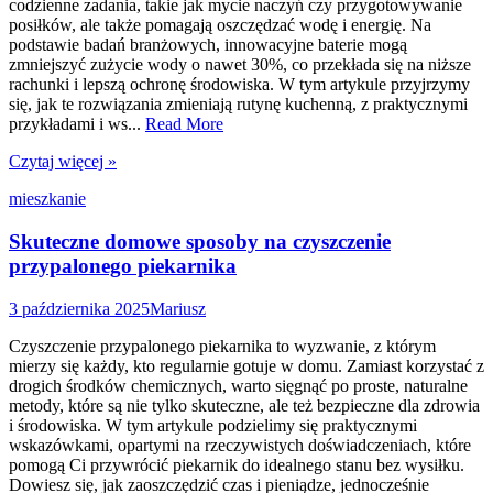
codzienne zadania, takie jak mycie naczyń czy przygotowywanie
posiłków, ale także pomagają oszczędzać wodę i energię. Na
podstawie badań branżowych, innowacyjne baterie mogą
zmniejszyć zużycie wody o nawet 30%, co przekłada się na niższe
rachunki i lepszą ochronę środowiska. W tym artykule przyjrzymy
się, jak te rozwiązania zmieniają rutynę kuchenną, z praktycznymi
przykładami i ws...
Read More
Czytaj więcej »
mieszkanie
Skuteczne domowe sposoby na czyszczenie
przypalonego piekarnika
3 października 2025
Mariusz
Czyszczenie przypalonego piekarnika to wyzwanie, z którym
mierzy się każdy, kto regularnie gotuje w domu. Zamiast korzystać z
drogich środków chemicznych, warto sięgnąć po proste, naturalne
metody, które są nie tylko skuteczne, ale też bezpieczne dla zdrowia
i środowiska. W tym artykule podzielimy się praktycznymi
wskazówkami, opartymi na rzeczywistych doświadczeniach, które
pomogą Ci przywrócić piekarnik do idealnego stanu bez wysiłku.
Dowiesz się, jak zaoszczędzić czas i pieniądze, jednocześnie