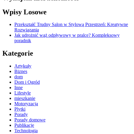
Wpisy Losowe
Przekształć Trudny Salon w Stylową Przestrzeń: Kreatywne
Rozwiązania
Jak udrożnić wąż odpływowy w pralce? Kompleksowy
poradnik
Kategorie
Artykuły
Biznes
dom
Dom i Ogród
Inne
Lifestyle
mieszkanie
Motoryzacja
Plytki
Porady
Porady domowe
Publikacje
Technologia