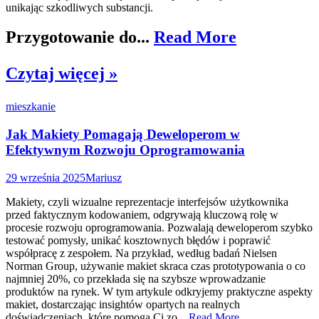
unikając szkodliwych substancji.
Przygotowanie do...
Read More
Czytaj więcej »
mieszkanie
Jak Makiety Pomagają Deweloperom w
Efektywnym Rozwoju Oprogramowania
29 września 2025
Mariusz
Makiety, czyli wizualne reprezentacje interfejsów użytkownika
przed faktycznym kodowaniem, odgrywają kluczową rolę w
procesie rozwoju oprogramowania. Pozwalają deweloperom szybko
testować pomysły, unikać kosztownych błędów i poprawić
współpracę z zespołem. Na przykład, według badań Nielsen
Norman Group, używanie makiet skraca czas prototypowania o co
najmniej 20%, co przekłada się na szybsze wprowadzanie
produktów na rynek. W tym artykule odkryjemy praktyczne aspekty
makiet, dostarczając insightów opartych na realnych
doświadczeniach, które pomogą Ci zo...
Read More