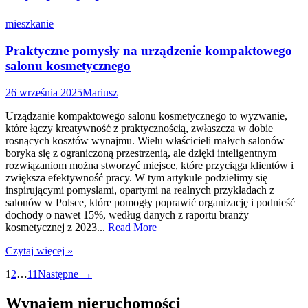
mieszkanie
Praktyczne pomysły na urządzenie kompaktowego
salonu kosmetycznego
26 września 2025
Mariusz
Urządzanie kompaktowego salonu kosmetycznego to wyzwanie,
które łączy kreatywność z praktycznością, zwłaszcza w dobie
rosnących kosztów wynajmu. Wielu właścicieli małych salonów
boryka się z ograniczoną przestrzenią, ale dzięki inteligentnym
rozwiązaniom można stworzyć miejsce, które przyciąga klientów i
zwiększa efektywność pracy. W tym artykule podzielimy się
inspirującymi pomysłami, opartymi na realnych przykładach z
salonów w Polsce, które pomogły poprawić organizację i podnieść
dochody o nawet 15%, według danych z raportu branży
kosmetycznej z 2023...
Read More
Czytaj więcej »
Nawigacja
1
2
…
11
Następne →
po
Wynajem nieruchomości
wpisach