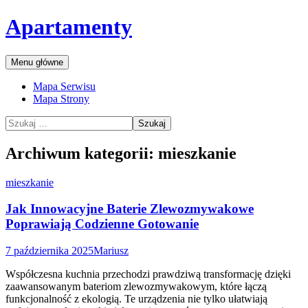
Przejdź
Apartamenty
do
treści
Szukaj
Menu główne
Mapa Serwisu
Mapa Strony
Szukaj:
Archiwum kategorii: mieszkanie
mieszkanie
Jak Innowacyjne Baterie Zlewozmywakowe
Poprawiają Codzienne Gotowanie
7 października 2025
Mariusz
Współczesna kuchnia przechodzi prawdziwą transformację dzięki
zaawansowanym bateriom zlewozmywakowym, które łączą
funkcjonalność z ekologią. Te urządzenia nie tylko ułatwiają