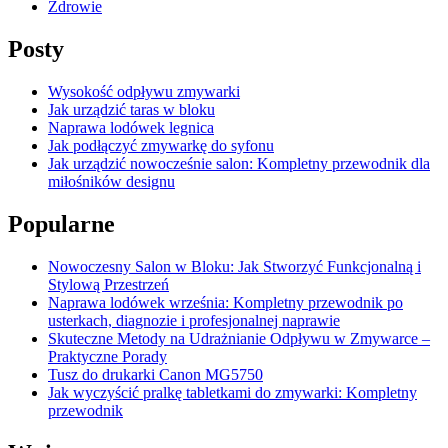
Zdrowie
Posty
Wysokość odpływu zmywarki
Jak urządzić taras w bloku
Naprawa lodówek legnica
Jak podłączyć zmywarkę do syfonu
Jak urządzić nowocześnie salon: Kompletny przewodnik dla
miłośników designu
Popularne
Nowoczesny Salon w Bloku: Jak Stworzyć Funkcjonalną i
Stylową Przestrzeń
Naprawa lodówek września: Kompletny przewodnik po
usterkach, diagnozie i profesjonalnej naprawie
Skuteczne Metody na Udrażnianie Odpływu w Zmywarce –
Praktyczne Porady
Tusz do drukarki Canon MG5750
Jak wyczyścić pralkę tabletkami do zmywarki: Kompletny
przewodnik