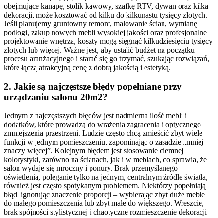
obejmujące kanapę, stolik kawowy, szafkę RTV, dywan oraz kilka
dekoracji, może kosztować od kilku do kilkunastu tysięcy złotych.
Jeśli planujemy gruntowny remont, malowanie ścian, wymianę
podłogi, zakup nowych mebli wysokiej jakości oraz profesjonalne
projektowanie wnętrza, koszty mogą sięgnąć kilkudziesięciu tysięcy
złotych lub więcej. Ważne jest, aby ustalić budżet na początku
procesu aranżacyjnego i starać się go trzymać, szukając rozwiązań,
które łączą atrakcyjną cenę z dobrą jakością i estetyką.
2. Jakie są najczęstsze błędy popełniane przy
urządzaniu salonu 20m2?
Jednym z najczęstszych błędów jest nadmierna ilość mebli i
dodatków, które prowadzą do wrażenia zagracenia i optycznego
zmniejszenia przestrzeni. Ludzie często chcą zmieścić zbyt wiele
funkcji w jednym pomieszczeniu, zapominając o zasadzie „mniej
znaczy więcej”. Kolejnym błędem jest stosowanie ciemnej
kolorystyki, zarówno na ścianach, jak i w meblach, co sprawia, że
salon wydaje się mroczny i ponury. Brak przemyślanego
oświetlenia, poleganie tylko na jednym, centralnym źródle światła,
również jest często spotykanym problemem. Niektórzy popełniają
błąd, ignorując znaczenie proporcji – wybierając zbyt duże meble
do małego pomieszczenia lub zbyt małe do większego. Wreszcie,
brak spójności stylistycznej i chaotyczne rozmieszczenie dekoracji