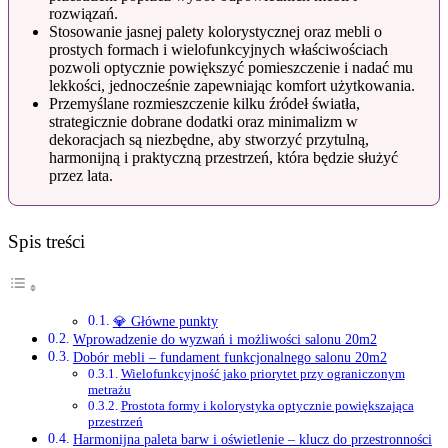
rozwiązań.
Stosowanie jasnej palety kolorystycznej oraz mebli o
prostych formach i wielofunkcyjnych właściwościach
pozwoli optycznie powiększyć pomieszczenie i nadać mu
lekkości, jednocześnie zapewniając komfort użytkowania.
Przemyślane rozmieszczenie kilku źródeł światła,
strategicznie dobrane dodatki oraz minimalizm w
dekoracjach są niezbędne, aby stworzyć przytulną,
harmonijną i praktyczną przestrzeń, która będzie służyć
przez lata.
Spis treści
💎 Główne punkty
Wprowadzenie do wyzwań i możliwości salonu 20m2
Dobór mebli – fundament funkcjonalnego salonu 20m2
Wielofunkcyjność jako priorytet przy ograniczonym
metrażu
Prostota formy i kolorystyka optycznie powiększająca
przestrzeń
Harmonijna paleta barw i oświetlenie – klucz do przestronności