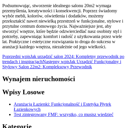
Podsumowując, stworzenie idealnego salonu 20m2 wymaga
przemyślenia, kreatywności i konsekwencji. Poprzez świadomy
wybór mebli, kolorów, oświetlenia i dodatków, możemy
przekształcić nawet niewielką przestrzeń w funkcjonalne, stylowe i
przytulne centrum domowego życia. Najważniejsze jest, aby
stworzyć wnętrze, które będzie odzwierciedlać nasz osobisty styl i
potrzeby, zapewniając komfort i radość z użytkowania przez wiele
lat. Praktyczne i estetyczne rozwiązania to droga do sukcesu w
aranżacji każdego wnętrza, niezależnie od jego wielkości.
Nawigacja
Poprzedni wpis
Jak urządzić salon 2024: Kompletny przewodnik po
trendach i inspiracjach
Następny wpis
Jak Urządzić Funkcjonalny i
wpisu
Stylowy Salon 22m2: Kompleksowy Przewodnik
Wynajem nieruchomości
Wpisy Losowe
Aranżacja Łazienki: Funkcjonalność i Estetyka Płytek
Łazienkowych
Test zintegrowany FMF: wszystko, co musisz wiedzieć
Kategorie