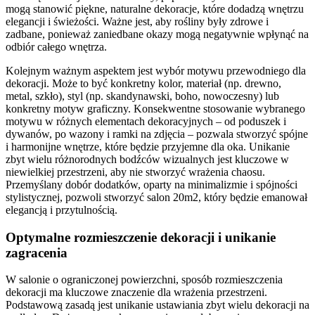
mogą stanowić piękne, naturalne dekoracje, które dodadzą wnętrzu
elegancji i świeżości. Ważne jest, aby rośliny były zdrowe i
zadbane, ponieważ zaniedbane okazy mogą negatywnie wpłynąć na
odbiór całego wnętrza.
Kolejnym ważnym aspektem jest wybór motywu przewodniego dla
dekoracji. Może to być konkretny kolor, materiał (np. drewno,
metal, szkło), styl (np. skandynawski, boho, nowoczesny) lub
konkretny motyw graficzny. Konsekwentne stosowanie wybranego
motywu w różnych elementach dekoracyjnych – od poduszek i
dywanów, po wazony i ramki na zdjęcia – pozwala stworzyć spójne
i harmonijne wnętrze, które będzie przyjemne dla oka. Unikanie
zbyt wielu różnorodnych bodźców wizualnych jest kluczowe w
niewielkiej przestrzeni, aby nie stworzyć wrażenia chaosu.
Przemyślany dobór dodatków, oparty na minimalizmie i spójności
stylistycznej, pozwoli stworzyć salon 20m2, który będzie emanował
elegancją i przytulnością.
Optymalne rozmieszczenie dekoracji i unikanie
zagracenia
W salonie o ograniczonej powierzchni, sposób rozmieszczenia
dekoracji ma kluczowe znaczenie dla wrażenia przestrzeni.
Podstawową zasadą jest unikanie ustawiania zbyt wielu dekoracji na