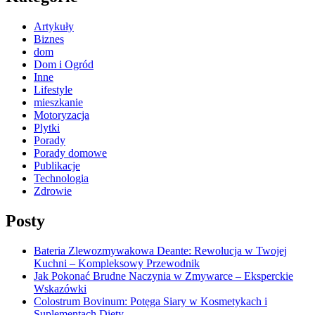
Artykuły
Biznes
dom
Dom i Ogród
Inne
Lifestyle
mieszkanie
Motoryzacja
Plytki
Porady
Porady domowe
Publikacje
Technologia
Zdrowie
Posty
Bateria Zlewozmywakowa Deante: Rewolucja w Twojej
Kuchni – Kompleksowy Przewodnik
Jak Pokonać Brudne Naczynia w Zmywarce – Eksperckie
Wskazówki
Colostrum Bovinum: Potęga Siary w Kosmetykach i
Suplementach Diety