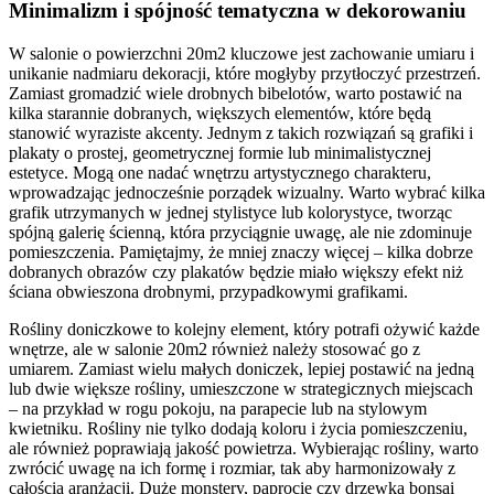
Minimalizm i spójność tematyczna w dekorowaniu
W salonie o powierzchni 20m2 kluczowe jest zachowanie umiaru i
unikanie nadmiaru dekoracji, które mogłyby przytłoczyć przestrzeń.
Zamiast gromadzić wiele drobnych bibelotów, warto postawić na
kilka starannie dobranych, większych elementów, które będą
stanowić wyraziste akcenty. Jednym z takich rozwiązań są grafiki i
plakaty o prostej, geometrycznej formie lub minimalistycznej
estetyce. Mogą one nadać wnętrzu artystycznego charakteru,
wprowadzając jednocześnie porządek wizualny. Warto wybrać kilka
grafik utrzymanych w jednej stylistyce lub kolorystyce, tworząc
spójną galerię ścienną, która przyciągnie uwagę, ale nie zdominuje
pomieszczenia. Pamiętajmy, że mniej znaczy więcej – kilka dobrze
dobranych obrazów czy plakatów będzie miało większy efekt niż
ściana obwieszona drobnymi, przypadkowymi grafikami.
Rośliny doniczkowe to kolejny element, który potrafi ożywić każde
wnętrze, ale w salonie 20m2 również należy stosować go z
umiarem. Zamiast wielu małych doniczek, lepiej postawić na jedną
lub dwie większe rośliny, umieszczone w strategicznych miejscach
– na przykład w rogu pokoju, na parapecie lub na stylowym
kwietniku. Rośliny nie tylko dodają koloru i życia pomieszczeniu,
ale również poprawiają jakość powietrza. Wybierając rośliny, warto
zwrócić uwagę na ich formę i rozmiar, tak aby harmonizowały z
całością aranżacji. Duże monstery, paprocie czy drzewka bonsai