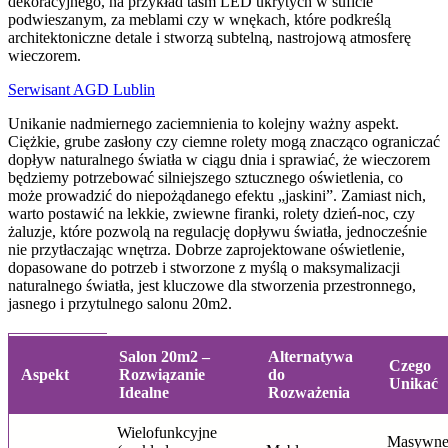
dekoracyjnego, na przykład taśm LED ukrytych w suficie
podwieszanym, za meblami czy w wnękach, które podkreślą
architektoniczne detale i stworzą subtelną, nastrojową atmosferę
wieczorem.
Serwisant AGD Lublin
Unikanie nadmiernego zaciemnienia to kolejny ważny aspekt.
Ciężkie, grube zasłony czy ciemne rolety mogą znacząco ograniczać
dopływ naturalnego światła w ciągu dnia i sprawiać, że wieczorem
będziemy potrzebować silniejszego sztucznego oświetlenia, co
może prowadzić do niepożądanego efektu „jaskini”. Zamiast nich,
warto postawić na lekkie, zwiewne firanki, rolety dzień-noc, czy
żaluzje, które pozwolą na regulację dopływu światła, jednocześnie
nie przytłaczając wnętrza. Dobrze zaprojektowane oświetlenie,
dopasowane do potrzeb i stworzone z myślą o maksymalizacji
naturalnego światła, jest kluczowe dla stworzenia przestronnego,
jasnego i przytulnego salonu 20m2.
Salon 20m2 –
Alternatywa
Czego
Aspekt
Rozwiązanie
do
Unikać
Idealne
Rozważenia
Wielofunkcyjne
Masywne