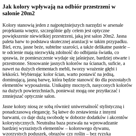
Jak kolory wpływają na odbiór przestrzeni w
salonie 20m2
Kolory stanowią jeden z najpotężniejszych narzędzi w arsenale
projektanta wnętrz, szczególnie gdy celem jest optyczne
powiększenie niewielkiej przestrzeni, jaką jest salon 20m2. Jasna
paleta barw to podstawa skutecznej aranżacji w takim przypadku.
Biel, ecru, jasne beże, subtelne szarości, a także delikatne pastele –
te odcienie mają niezwykłą zdolność do odbijania światła, co
sprawia, że pomieszczenie wydaje się jaśniejsze, bardziej otwarte i
przestronne. Stosowanie jasnych kolorów na ścianach, suficie, a
nawet na dużych elementach mebli, tworzy wrażenie głębi i
lekkości. Wybierając kolor ścian, warto postawić na jedną,
dominującą, jasną barwę, która będzie stanowić tło dla pozostałych
elementów wyposażenia. Unikajmy mocnych, nasyconych kolorów
na dużych powierzchniach, ponieważ mogą one przytłaczać i
zmniejszać optycznie salon.
Jasne kolory niosą ze sobą również uniwersalność stylistyczną i
ponadczasową elegancję. Są łatwe do zestawienia z innymi
barwami, co daje dużą swobodę w doborze dodatków i akcentów
kolorystycznych. Neutralna baza pozwala na wprowadzanie
bardziej wyrazistych elementów – kolorowego dywanu,
wzorzystych poduszek, obrazów czy roślin – bez ryzyka