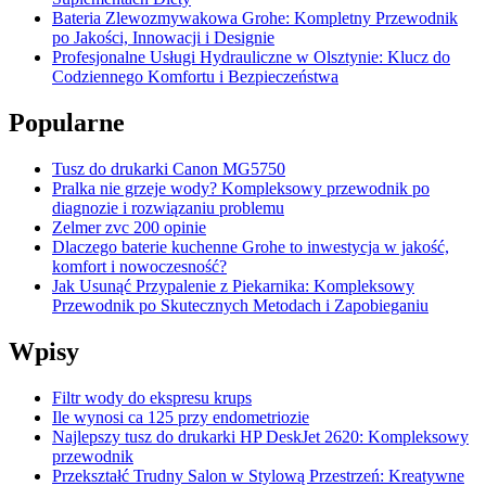
Bateria Zlewozmywakowa Grohe: Kompletny Przewodnik
po Jakości, Innowacji i Designie
Profesjonalne Usługi Hydrauliczne w Olsztynie: Klucz do
Codziennego Komfortu i Bezpieczeństwa
Popularne
Tusz do drukarki Canon MG5750
Pralka nie grzeje wody? Kompleksowy przewodnik po
diagnozie i rozwiązaniu problemu
Zelmer zvc 200 opinie
Dlaczego baterie kuchenne Grohe to inwestycja w jakość,
komfort i nowoczesność?
Jak Usunąć Przypalenie z Piekarnika: Kompleksowy
Przewodnik po Skutecznych Metodach i Zapobieganiu
Wpisy
Filtr wody do ekspresu krups
Ile wynosi ca 125 przy endometriozie
Najlepszy tusz do drukarki HP DeskJet 2620: Kompleksowy
przewodnik
Przekształć Trudny Salon w Stylową Przestrzeń: Kreatywne