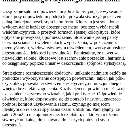
Urządzanie salonu o powierzchni 20m2 to fascynujące wyzwanie,
które, przy odpowiednim podejściu, pozwala stworzyć przestrzeń
pełną funkcjonalności, stylu i komfortu. Kluczem jest świadome
wykorzystanie każdego dostępnego metra, poprzez wybór mebli
wielofunkcyjnych, o prostych formach i jasnej kolorystyce, które
optycznie powiększają pomieszczenie. Stosowanie jasnej palety
barw na ścianach i w elementach wyposażenia, w połączeniu z
przemyślanym, wielowarstwowym oświetleniem, tworzy atmosferę
przestronności, lekkości i przytulności. Pamiętajmy, że nawet w
niewielkim salonie, kluczowe jest zachowanie porządku i harmonii,
co osiągniemy poprzez umiar w dekoracjach i spójność stylistyczną.
Strategiczne rozmieszczenie dodatków, unikanie nadmiaru ozdób na
podłodze i wykorzystanie dostępnych powierzchni, takich jak półki
czy stoliki, pozwala na stworzenie estetycznego i funkcjonalnego
wnętrza bez efektu zagracenia. Każdy element powinien mieć swoje
uzasadnienie – zarówno wizualne, jak i praktyczne. Odpowiednie
oświetlenie, które dopasowuje się do potrzeb i nastroju, znacząco
podnosi komfort użytkowania salonu, czyniąc go miejscem
idealnym do relaksu i spędzania czasu z bliskimi. Pamiętajmy, że
salon 20m2 to nie ograniczenie, lecz płótno, na którym możemy
stworzyć unikalną, dopasowaną do naszych potrzeb i stylu
przestrzeń.