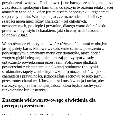
przytłoczenia wnętrza. Dodatkowo, jasne barwy często kojarzone są
z czystością, spokojem i harmonią, co sprzyja tworzeniu relaksującej
atmosfery w salonie, który jest miejscem odpoczynku i regeneracji
sił po całym dniu. Warto pamiętać, że różne odcienie bieli czy
szarości mogą mieć różny charakter – od chłodnych,
nowoczesnych, po ciepłe i przytulne, dlatego warto dobrać je do
preferowanego stylu i charakteru, jaki chcemy nadać naszemu
salonowi 20m2.
Warto również eksperymentować z różnymi fakturami w obrębie
jasnej palety barw. Matowe wykończenie ścian w połączeniu z
połyskującymi elementami mebli czy dodatków, może dodać
wnętrzu głębi i elegancji, nie naruszając przy tym zasady
optycznego powiększania przestrzeni. Połączenie gładkich
powierzchni z elementami o delikatnej strukturze (np. tynki
strukturalne, tapety z subtelnym wzorem) może dodać wnętrzu
charakteru i przytulności, jednocześnie zachowując jego jasny i
przestronny charakter. Kluczem jest konsekwencja i umiar, aby
stworzyć spójną i harmonijną całość, która będzie zachwycać
funkcjonalnością i estetyką.
Znaczenie wielowarstwowego oświetlenia dla
percepcji przestrzeni