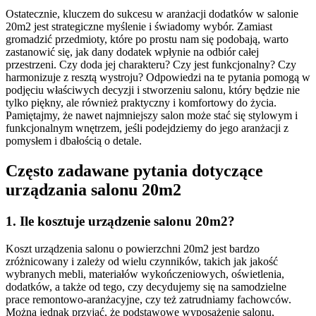
Ostatecznie, kluczem do sukcesu w aranżacji dodatków w salonie
20m2 jest strategiczne myślenie i świadomy wybór. Zamiast
gromadzić przedmioty, które po prostu nam się podobają, warto
zastanowić się, jak dany dodatek wpłynie na odbiór całej
przestrzeni. Czy doda jej charakteru? Czy jest funkcjonalny? Czy
harmonizuje z resztą wystroju? Odpowiedzi na te pytania pomogą w
podjęciu właściwych decyzji i stworzeniu salonu, który będzie nie
tylko piękny, ale również praktyczny i komfortowy do życia.
Pamiętajmy, że nawet najmniejszy salon może stać się stylowym i
funkcjonalnym wnętrzem, jeśli podejdziemy do jego aranżacji z
pomysłem i dbałością o detale.
Często zadawane pytania dotyczące
urządzania salonu 20m2
1. Ile kosztuje urządzenie salonu 20m2?
Koszt urządzenia salonu o powierzchni 20m2 jest bardzo
zróżnicowany i zależy od wielu czynników, takich jak jakość
wybranych mebli, materiałów wykończeniowych, oświetlenia,
dodatków, a także od tego, czy decydujemy się na samodzielne
prace remontowo-aranżacyjne, czy też zatrudniamy fachowców.
Można jednak przyjąć, że podstawowe wyposażenie salonu,