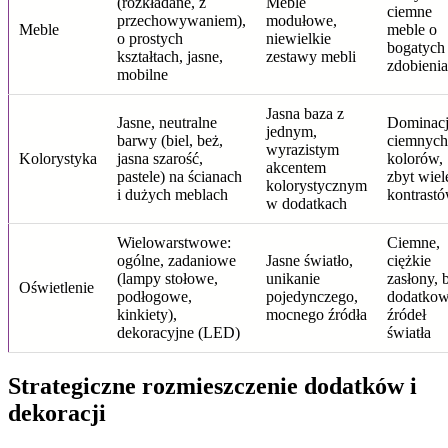
(rozkładane, z
Meble
ciemne
przechowywaniem),
modułowe,
Meble
meble o
o prostych
niewielkie
bogatych
kształtach, jasne,
zestawy mebli
zdobieni
mobilne
Jasna baza z
Jasne, neutralne
Dominac
jednym,
barwy (biel, beż,
ciemnych
wyrazistym
Kolorystyka
jasna szarość,
kolorów,
akcentem
pastele) na ścianach
zbyt wiel
kolorystycznym
i dużych meblach
kontrast
w dodatkach
Wielowarstwowe:
Ciemne,
ogólne, zadaniowe
Jasne światło,
ciężkie
(lampy stołowe,
unikanie
zasłony, 
Oświetlenie
podłogowe,
pojedynczego,
dodatko
kinkiety),
mocnego źródła
źródeł
dekoracyjne (LED)
światła
Strategiczne rozmieszczenie dodatków i
dekoracji