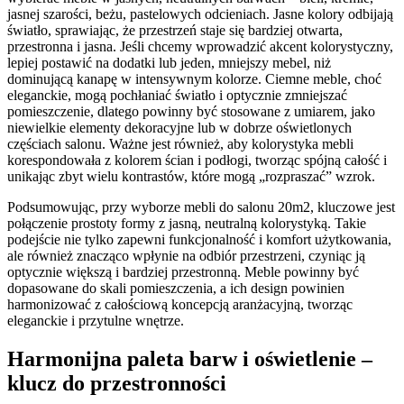
jasnej szarości, beżu, pastelowych odcieniach. Jasne kolory odbijają
światło, sprawiając, że przestrzeń staje się bardziej otwarta,
przestronna i jasna. Jeśli chcemy wprowadzić akcent kolorystyczny,
lepiej postawić na dodatki lub jeden, mniejszy mebel, niż
dominującą kanapę w intensywnym kolorze. Ciemne meble, choć
eleganckie, mogą pochłaniać światło i optycznie zmniejszać
pomieszczenie, dlatego powinny być stosowane z umiarem, jako
niewielkie elementy dekoracyjne lub w dobrze oświetlonych
częściach salonu. Ważne jest również, aby kolorystyka mebli
korespondowała z kolorem ścian i podłogi, tworząc spójną całość i
unikając zbyt wielu kontrastów, które mogą „rozpraszać” wzrok.
Podsumowując, przy wyborze mebli do salonu 20m2, kluczowe jest
połączenie prostoty formy z jasną, neutralną kolorystyką. Takie
podejście nie tylko zapewni funkcjonalność i komfort użytkowania,
ale również znacząco wpłynie na odbiór przestrzeni, czyniąc ją
optycznie większą i bardziej przestronną. Meble powinny być
dopasowane do skali pomieszczenia, a ich design powinien
harmonizować z całościową koncepcją aranżacyjną, tworząc
eleganckie i przytulne wnętrze.
Harmonijna paleta barw i oświetlenie –
klucz do przestronności