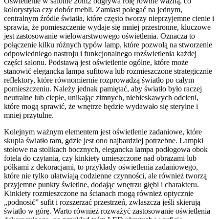
Oświetlenie w salonie 20m2 odgrywa rolę równie ważną, co
kolorystyka czy dobór mebli. Zamiast polegać na jednym,
centralnym źródle światła, które często tworzy nieprzyjemne cienie i
sprawia, że pomieszczenie wydaje się mniej przestronne, kluczowe
jest zastosowanie wielowarstwowego oświetlenia. Oznacza to
połączenie kilku różnych typów lamp, które pozwolą na stworzenie
odpowiedniego nastroju i funkcjonalnego rozświetlenia każdej
części salonu. Podstawą jest oświetlenie ogólne, które może
stanowić elegancka lampa sufitowa lub rozmieszczone strategicznie
reflektory, które równomiernie rozprowadzą światło po całym
pomieszczeniu. Należy jednak pamiętać, aby światło było raczej
neutralne lub ciepłe, unikając zimnych, niebieskawych odcieni,
które mogą sprawić, że wnętrze będzie wydawało się sterylne i
mniej przytulne.
Kolejnym ważnym elementem jest oświetlenie zadaniowe, które
skupia światło tam, gdzie jest ono najbardziej potrzebne. Lampki
stołowe na stolikach bocznych, elegancka lampa podłogowa obok
fotela do czytania, czy kinkiety umieszczone nad obrazami lub
półkami z dekoracjami, to przykłady oświetlenia zadaniowego,
które nie tylko ułatwiają codzienne czynności, ale również tworzą
przyjemne punkty świetlne, dodając wnętrzu głębi i charakteru.
Kinkiety rozmieszczone na ścianach mogą również optycznie
„podnosić” sufit i rozszerzać przestrzeń, zwłaszcza jeśli skierują
światło w górę. Warto również rozważyć zastosowanie oświetlenia