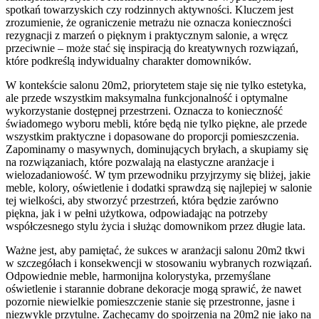
spotkań towarzyskich czy rodzinnych aktywności. Kluczem jest
zrozumienie, że ograniczenie metrażu nie oznacza konieczności
rezygnacji z marzeń o pięknym i praktycznym salonie, a wręcz
przeciwnie – może stać się inspiracją do kreatywnych rozwiązań,
które podkreślą indywidualny charakter domowników.
W kontekście salonu 20m2, priorytetem staje się nie tylko estetyka,
ale przede wszystkim maksymalna funkcjonalność i optymalne
wykorzystanie dostępnej przestrzeni. Oznacza to konieczność
świadomego wyboru mebli, które będą nie tylko piękne, ale przede
wszystkim praktyczne i dopasowane do proporcji pomieszczenia.
Zapominamy o masywnych, dominujących bryłach, a skupiamy się
na rozwiązaniach, które pozwalają na elastyczne aranżacje i
wielozadaniowość. W tym przewodniku przyjrzymy się bliżej, jakie
meble, kolory, oświetlenie i dodatki sprawdzą się najlepiej w salonie
tej wielkości, aby stworzyć przestrzeń, która będzie zarówno
piękna, jak i w pełni użytkowa, odpowiadając na potrzeby
współczesnego stylu życia i służąc domownikom przez długie lata.
Ważne jest, aby pamiętać, że sukces w aranżacji salonu 20m2 tkwi
w szczegółach i konsekwencji w stosowaniu wybranych rozwiązań.
Odpowiednie meble, harmonijna kolorystyka, przemyślane
oświetlenie i starannie dobrane dekoracje mogą sprawić, że nawet
pozornie niewielkie pomieszczenie stanie się przestronne, jasne i
niezwykle przytulne. Zachęcamy do spojrzenia na 20m2 nie jako na