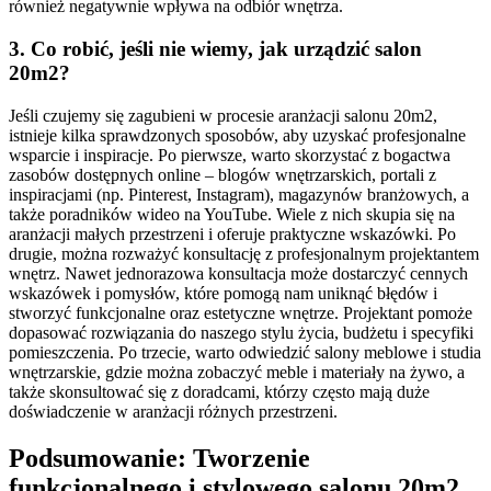
również negatywnie wpływa na odbiór wnętrza.
3. Co robić, jeśli nie wiemy, jak urządzić salon
20m2?
Jeśli czujemy się zagubieni w procesie aranżacji salonu 20m2,
istnieje kilka sprawdzonych sposobów, aby uzyskać profesjonalne
wsparcie i inspiracje. Po pierwsze, warto skorzystać z bogactwa
zasobów dostępnych online – blogów wnętrzarskich, portali z
inspiracjami (np. Pinterest, Instagram), magazynów branżowych, a
także poradników wideo na YouTube. Wiele z nich skupia się na
aranżacji małych przestrzeni i oferuje praktyczne wskazówki. Po
drugie, można rozważyć konsultację z profesjonalnym projektantem
wnętrz. Nawet jednorazowa konsultacja może dostarczyć cennych
wskazówek i pomysłów, które pomogą nam uniknąć błędów i
stworzyć funkcjonalne oraz estetyczne wnętrze. Projektant pomoże
dopasować rozwiązania do naszego stylu życia, budżetu i specyfiki
pomieszczenia. Po trzecie, warto odwiedzić salony meblowe i studia
wnętrzarskie, gdzie można zobaczyć meble i materiały na żywo, a
także skonsultować się z doradcami, którzy często mają duże
doświadczenie w aranżacji różnych przestrzeni.
Podsumowanie: Tworzenie
funkcjonalnego i stylowego salonu 20m2