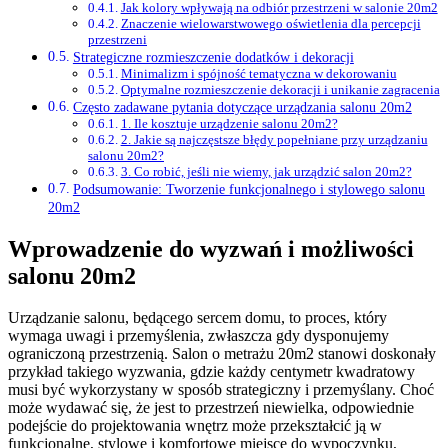
Jak kolory wpływają na odbiór przestrzeni w salonie 20m2
Znaczenie wielowarstwowego oświetlenia dla percepcji
przestrzeni
Strategiczne rozmieszczenie dodatków i dekoracji
Minimalizm i spójność tematyczna w dekorowaniu
Optymalne rozmieszczenie dekoracji i unikanie zagracenia
Często zadawane pytania dotyczące urządzania salonu 20m2
1. Ile kosztuje urządzenie salonu 20m2?
2. Jakie są najczęstsze błędy popełniane przy urządzaniu
salonu 20m2?
3. Co robić, jeśli nie wiemy, jak urządzić salon 20m2?
Podsumowanie: Tworzenie funkcjonalnego i stylowego salonu
20m2
Wprowadzenie do wyzwań i możliwości
salonu 20m2
Urządzanie salonu, będącego sercem domu, to proces, który
wymaga uwagi i przemyślenia, zwłaszcza gdy dysponujemy
ograniczoną przestrzenią. Salon o metrażu 20m2 stanowi doskonały
przykład takiego wyzwania, gdzie każdy centymetr kwadratowy
musi być wykorzystany w sposób strategiczny i przemyślany. Choć
może wydawać się, że jest to przestrzeń niewielka, odpowiednie
podejście do projektowania wnętrz może przekształcić ją w
funkcjonalne, stylowe i komfortowe miejsce do wypoczynku,