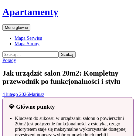
Przejdź
Apartamenty
do
treści
Szukaj
Menu główne
Mapa Serwisu
Mapa Strony
Szukaj:
Porady
Jak urządzić salon 20m2: Kompletny
przewodnik po funkcjonalności i stylu
4 lutego 2026
Mariusz
💎 Główne punkty
Kluczem do sukcesu w urządzaniu salonu o powierzchni
20m2 jest połączenie funkcjonalności z estetyką, czego
priorytetem staje się maksymalne wykorzystanie dostępnej
przestrzeni poprzez wybór odpowiednich mebli i