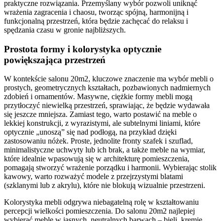
praktyczne rozwiązania. Przemyślany wybór pozwoli uniknąć
wrażenia zagracenia i chaosu, tworząc spójną, harmonijną i
funkcjonalną przestrzeń, która będzie zachęcać do relaksu i
spędzania czasu w gronie najbliższych.
Prostota formy i kolorystyka optycznie
powiększająca przestrzeń
W kontekście salonu 20m2, kluczowe znaczenie ma wybór mebli o
prostych, geometrycznych kształtach, pozbawionych nadmiernych
zdobień i ornamentów. Masywne, ciężkie formy mebli mogą
przytłoczyć niewielką przestrzeń, sprawiając, że będzie wydawała
się jeszcze mniejsza. Zamiast tego, warto postawić na meble o
lekkiej konstrukcji, z wyrazistymi, ale subtelnymi liniami, które
optycznie „unoszą” się nad podłogą, na przykład dzięki
zastosowaniu nóżek. Proste, jednolite fronty szafek i szuflad,
minimalistyczne uchwyty lub ich brak, a także meble na wymiar,
które idealnie wpasowują się w architekturę pomieszczenia,
pomagają stworzyć wrażenie porządku i harmonii. Wybierając stolik
kawowy, warto rozważyć modele z przejrzystymi blatami
(szklanymi lub z akrylu), które nie blokują wizualnie przestrzeni.
Kolorystyka mebli odgrywa niebagatelną rolę w kształtowaniu
percepcji wielkości pomieszczenia. Do salonu 20m2 najlepiej
wybierać meble w jasnych, neutralnych barwach – bieli, kremie,