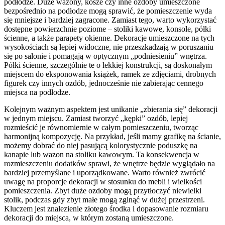
podłodze. Duże wazony, kosze czy inne ozdoby umieszczone
bezpośrednio na podłodze mogą sprawić, że pomieszczenie wyda
się mniejsze i bardziej zagracone. Zamiast tego, warto wykorzystać
dostępne powierzchnie poziome – stoliki kawowe, konsole, półki
ścienne, a także parapety okienne. Dekoracje umieszczone na tych
wysokościach są lepiej widoczne, nie przeszkadzają w poruszaniu
się po salonie i pomagają w optycznym „podniesieniu” wnętrza.
Półki ścienne, szczególnie te o lekkiej konstrukcji, są doskonałym
miejscem do eksponowania książek, ramek ze zdjęciami, drobnych
figurek czy innych ozdób, jednocześnie nie zabierając cennego
miejsca na podłodze.
Kolejnym ważnym aspektem jest unikanie „zbierania się” dekoracji
w jednym miejscu. Zamiast tworzyć „kępki” ozdób, lepiej
rozmieścić je równomiernie w całym pomieszczeniu, tworząc
harmonijną kompozycję. Na przykład, jeśli mamy grafikę na ścianie,
możemy dobrać do niej pasującą kolorystycznie poduszkę na
kanapie lub wazon na stoliku kawowym. Ta konsekwencja w
rozmieszczeniu dodatków sprawi, że wnętrze będzie wyglądało na
bardziej przemyślane i uporządkowane. Warto również zwrócić
uwagę na proporcje dekoracji w stosunku do mebli i wielkości
pomieszczenia. Zbyt duże ozdoby mogą przytłoczyć niewielki
stolik, podczas gdy zbyt małe mogą zginąć w dużej przestrzeni.
Kluczem jest znalezienie złotego środka i dopasowanie rozmiaru
dekoracji do miejsca, w którym zostaną umieszczone.