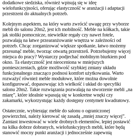
dodatkowe siedziska, również wpisują się w ideę
wielofunkcyjności, oferując elastyczność w aranżacji i adaptacji
przestrzeni do aktualnych potrzeb.
Kolejnym aspektem, na który warto zwrócić uwagę przy wyborze
mebli do salonu 20m2, jest ich mobilność. Meble na kółkach, takie
jak stoliki pomocnicze, niewielkie regały czy nawet fotele,
pozwalają na łatwe przearanżowanie wnętrza w zależności od
potrzeb. Chcąc zorganizować większe spotkanie, łatwo możemy
przesunąć meble, tworząc otwartą przestrzeń. Potrzebujemy więcej
miejsca do pracy? Wystarczy podjechać mobilnym biurkiem pod
okno. Ta elastyczność jest nieoceniona w mniejszych
pomieszczeniach, gdzie możliwość szybkiej zmiany układu
funkcjonalnego znacząco podnosi komfort użytkowania. Warto
rozważyć również meble modułowe, które można dowolnie
konfigurować, dopasowując ich wielkość i układ do specyfiki
salonu 20m2. Takie rozwiązania pozwalają na stworzenie mebli „na
miarę”, które idealnie wpasują się w konkretne wnęki czy
zakamarki, wykorzystując każdy dostępny centymetr kwadratowy.
Ostatecznie, wybierając meble do salonu o ograniczonej
powierzchni, należy kierować się zasadą „mniej znaczy więcej”.
Zamiast inwestować w wiele drobnych elementów, lepiej postawić
na kilka dobrze dobranych, wielofunkcyjnych mebli, które będą
stanowić mocny punkt aranżacji i jednocześnie zapewnią