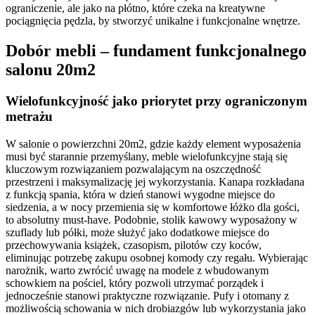
ograniczenie, ale jako na płótno, które czeka na kreatywne
pociągnięcia pędzla, by stworzyć unikalne i funkcjonalne wnętrze.
Dobór mebli – fundament funkcjonalnego
salonu 20m2
Wielofunkcyjność jako priorytet przy ograniczonym
metrażu
W salonie o powierzchni 20m2, gdzie każdy element wyposażenia
musi być starannie przemyślany, meble wielofunkcyjne stają się
kluczowym rozwiązaniem pozwalającym na oszczędność
przestrzeni i maksymalizację jej wykorzystania. Kanapa rozkładana
z funkcją spania, która w dzień stanowi wygodne miejsce do
siedzenia, a w nocy przemienia się w komfortowe łóżko dla gości,
to absolutny must-have. Podobnie, stolik kawowy wyposażony w
szuflady lub półki, może służyć jako dodatkowe miejsce do
przechowywania książek, czasopism, pilotów czy koców,
eliminując potrzebę zakupu osobnej komody czy regału. Wybierając
narożnik, warto zwrócić uwagę na modele z wbudowanym
schowkiem na pościel, który pozwoli utrzymać porządek i
jednocześnie stanowi praktyczne rozwiązanie. Pufy i otomany z
możliwością schowania w nich drobiazgów lub wykorzystania jako