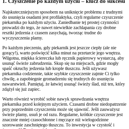
1. Czyszczenie po każdym użyciu – klucz do sukcesu
Najskuteczniejszym sposobem na uniknięcie problemu z trudnymi
do usunięcia osadami jest profilaktyka, czyli regularne czyszczenie
piekarnika po każdym użyciu. Zaniedbanie tej prostej czynności
prowadzi do tego, że nawet niewielkie zachlapania czy drobne
resztki jedzenia z czasem zasychają, tworząc trudne do
wyczyszczenia plamy.
Po każdym pieczeniu, gdy piekarnik jest jeszcze ciepły (ale nie
gorący!), warto poświęcić kilka minut na przetarcie jego wnętrza.
Wilgotna, miękka ściereczka lub ręcznik papierowy wystarczą, aby
usunąć świeże zabrudzenia. Skup się na miejscach, gdzie mogły
spaść okruchy jedzenia lub krople tłuszczu. Jeśli używasz
piekarnika codziennie, takie szybkie czyszczenie zajmie Ci tylko
chwilę, a zapobiegnie gromadzeniu się trudnych do usunięcia
nawarstwień. Pamiętaj, że łatwiej usunąć świeży ślad, niż ten, który
zdążył się już zapiec.
Warto również wyrobić sobie nawyk sprawdzania wnętrza
piekarnika przed kolejnym użyciem. Czasami drobne niedopatrzenie
przy poprzednim czyszczeniu może się ujawnić. Jeśli zauważysz
świeże plamy, usuń je od razu. Regularne, krótkie czyszczenie jest
znacznie mniej czasochłonne i męczące niż wielogodzinne
szorowanie zaschniętego tłuszczu. To inwestycja w czystość i