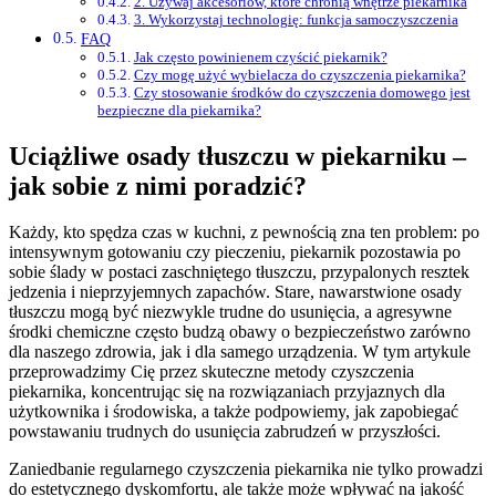
2. Używaj akcesoriów, które chronią wnętrze piekarnika
3. Wykorzystaj technologię: funkcja samoczyszczenia
FAQ
Jak często powinienem czyścić piekarnik?
Czy mogę użyć wybielacza do czyszczenia piekarnika?
Czy stosowanie środków do czyszczenia domowego jest
bezpieczne dla piekarnika?
Uciążliwe osady tłuszczu w piekarniku –
jak sobie z nimi poradzić?
Każdy, kto spędza czas w kuchni, z pewnością zna ten problem: po
intensywnym gotowaniu czy pieczeniu, piekarnik pozostawia po
sobie ślady w postaci zaschniętego tłuszczu, przypalonych resztek
jedzenia i nieprzyjemnych zapachów. Stare, nawarstwione osady
tłuszczu mogą być niezwykle trudne do usunięcia, a agresywne
środki chemiczne często budzą obawy o bezpieczeństwo zarówno
dla naszego zdrowia, jak i dla samego urządzenia. W tym artykule
przeprowadzimy Cię przez skuteczne metody czyszczenia
piekarnika, koncentrując się na rozwiązaniach przyjaznych dla
użytkownika i środowiska, a także podpowiemy, jak zapobiegać
powstawaniu trudnych do usunięcia zabrudzeń w przyszłości.
Zaniedbanie regularnego czyszczenia piekarnika nie tylko prowadzi
do estetycznego dyskomfortu, ale także może wpływać na jakość