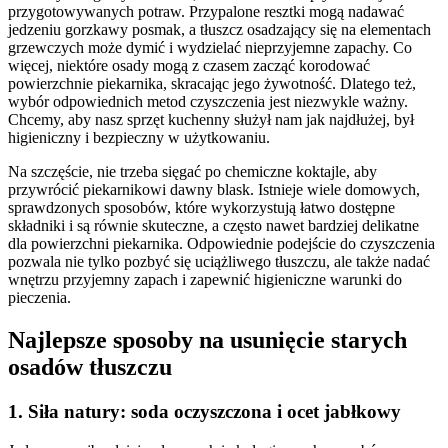
przygotowywanych potraw. Przypalone resztki mogą nadawać
jedzeniu gorzkawy posmak, a tłuszcz osadzający się na elementach
grzewczych może dymić i wydzielać nieprzyjemne zapachy. Co
więcej, niektóre osady mogą z czasem zacząć korodować
powierzchnie piekarnika, skracając jego żywotność. Dlatego też,
wybór odpowiednich metod czyszczenia jest niezwykle ważny.
Chcemy, aby nasz sprzęt kuchenny służył nam jak najdłużej, był
higieniczny i bezpieczny w użytkowaniu.
Na szczęście, nie trzeba sięgać po chemiczne koktajle, aby
przywrócić piekarnikowi dawny blask. Istnieje wiele domowych,
sprawdzonych sposobów, które wykorzystują łatwo dostępne
składniki i są równie skuteczne, a często nawet bardziej delikatne
dla powierzchni piekarnika. Odpowiednie podejście do czyszczenia
pozwala nie tylko pozbyć się uciążliwego tłuszczu, ale także nadać
wnętrzu przyjemny zapach i zapewnić higieniczne warunki do
pieczenia.
Najlepsze sposoby na usunięcie starych
osadów tłuszczu
1. Siła natury: soda oczyszczona i ocet jabłkowy