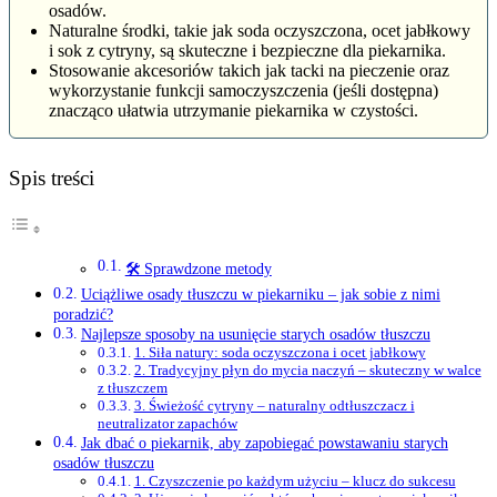
osadów.
Naturalne środki, takie jak soda oczyszczona, ocet jabłkowy
i sok z cytryny, są skuteczne i bezpieczne dla piekarnika.
Stosowanie akcesoriów takich jak tacki na pieczenie oraz
wykorzystanie funkcji samoczyszczenia (jeśli dostępna)
znacząco ułatwia utrzymanie piekarnika w czystości.
Spis treści
🛠️ Sprawdzone metody
Uciążliwe osady tłuszczu w piekarniku – jak sobie z nimi
poradzić?
Najlepsze sposoby na usunięcie starych osadów tłuszczu
1. Siła natury: soda oczyszczona i ocet jabłkowy
2. Tradycyjny płyn do mycia naczyń – skuteczny w walce
z tłuszczem
3. Świeżość cytryny – naturalny odtłuszczacz i
neutralizator zapachów
Jak dbać o piekarnik, aby zapobiegać powstawaniu starych
osadów tłuszczu
1. Czyszczenie po każdym użyciu – klucz do sukcesu