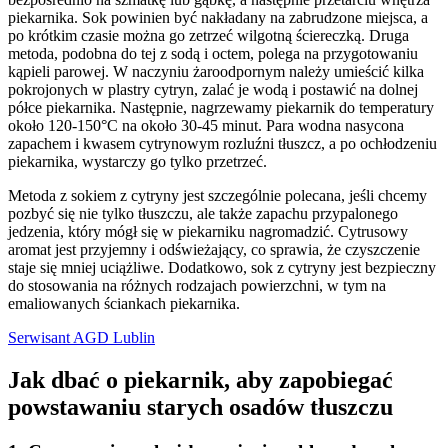
piekarnika. Sok powinien być nakładany na zabrudzone miejsca, a
po krótkim czasie można go zetrzeć wilgotną ściereczką. Druga
metoda, podobna do tej z sodą i octem, polega na przygotowaniu
kąpieli parowej. W naczyniu żaroodpornym należy umieścić kilka
pokrojonych w plastry cytryn, zalać je wodą i postawić na dolnej
półce piekarnika. Następnie, nagrzewamy piekarnik do temperatury
około 120-150°C na około 30-45 minut. Para wodna nasycona
zapachem i kwasem cytrynowym rozluźni tłuszcz, a po ochłodzeniu
piekarnika, wystarczy go tylko przetrzeć.
Metoda z sokiem z cytryny jest szczególnie polecana, jeśli chcemy
pozbyć się nie tylko tłuszczu, ale także zapachu przypalonego
jedzenia, który mógł się w piekarniku nagromadzić. Cytrusowy
aromat jest przyjemny i odświeżający, co sprawia, że czyszczenie
staje się mniej uciążliwe. Dodatkowo, sok z cytryny jest bezpieczny
do stosowania na różnych rodzajach powierzchni, w tym na
emaliowanych ściankach piekarnika.
Serwisant AGD Lublin
Jak dbać o piekarnik, aby zapobiegać
powstawaniu starych osadów tłuszczu