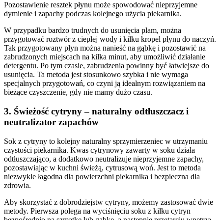
Pozostawienie resztek płynu może spowodować nieprzyjemne
dymienie i zapachy podczas kolejnego użycia piekarnika.
W przypadku bardzo trudnych do usunięcia plam, można
przygotować roztwór z ciepłej wody i kilku kropel płynu do naczyń.
Tak przygotowany płyn można nanieść na gąbkę i pozostawić na
zabrudzonych miejscach na kilka minut, aby umożliwić działanie
detergentu. Po tym czasie, zabrudzenia powinny być łatwiejsze do
usunięcia. Ta metoda jest stosunkowo szybka i nie wymaga
specjalnych przygotowań, co czyni ją idealnym rozwiązaniem na
bieżące czyszczenie, gdy nie mamy dużo czasu.
3. Świeżość cytryny – naturalny odtłuszczacz i
neutralizator zapachów
Sok z cytryny to kolejny naturalny sprzymierzeniec w utrzymaniu
czystości piekarnika. Kwas cytrynowy zawarty w soku działa
odtłuszczająco, a dodatkowo neutralizuje nieprzyjemne zapachy,
pozostawiając w kuchni świeżą, cytrusową woń. Jest to metoda
niezwykle łagodna dla powierzchni piekarnika i bezpieczna dla
zdrowia.
Aby skorzystać z dobrodziejstw cytryny, możemy zastosować dwie
metody. Pierwsza polega na wyciśnięciu soku z kilku cytryn
bezpośrednio na szmatkę lub gąbkę, a następnie przetarciu wnętrza