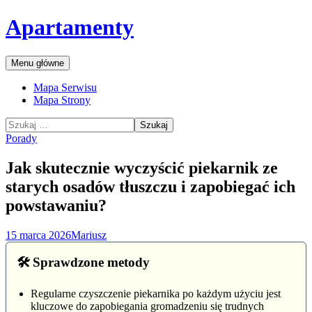
Przejdź
Apartamenty
do
treści
Szukaj
Menu główne
Mapa Serwisu
Mapa Strony
Szukaj:
Porady
Jak skutecznie wyczyścić piekarnik ze
starych osadów tłuszczu i zapobiegać ich
powstawaniu?
15 marca 2026
Mariusz
🛠️ Sprawdzone metody
Regularne czyszczenie piekarnika po każdym użyciu jest
kluczowe do zapobiegania gromadzeniu się trudnych