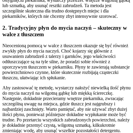
ostygnięciu piekarnika, wystarczy przetrzeć wnętrze wilgotną gąbką
lub szmatką, aby usunąć resztki zabrudzeń. Ta metoda jest
szczególnie skuteczna dla trudno dostępnych miejsc i dla
piekarników, których nie chcemy zbyt intensywnie szorować.
2. Tradycyjny płyn do mycia naczyń – skuteczny w
walce z tłuszczem
Nieocenioną pomocą w walce z tłuszczem okazuje się być również
zwykły płyn do mycia naczyń. Choć kojarzy się głównie z
usuwaniem zabrudzeń z talerzy i garnków, jego właściwości
odtłuszczające są na tyle silne, że poradzi sobie również z
uporczywym tłuszczem w piekarniku. Płyny te zawierają substancje
powierzchniowo czynne, które skutecznie rozbijają cząsteczki
tłuszczu, ułatwiając ich spłukanie.
Aby zastosować tę metodę, wystarczy nałożyć niewielką ilość płynu
do mycia naczyń na wilgotną gąbkę lub miękką ściereczkę.
Następnie, dokładnie przecieramy wnętrze piekarnika, zwracając
szczególną uwagę na miejsca, gdzie tłuszcz jest najgrubszy i
najbardziej zaschnięty. Warto pamiętać, aby nie używać zbyt dużej
ilości płynu, ponieważ późniejsze dokładne wypłukanie może być
trudne. Po przetarciu wszystkich zabrudzonych powierzchni, należy
je dokładnie przemyć czystą, wilgotną szmatką, kilkukrotnie
zmieniając wodę, aby usunąć wszelkie pozostałości detergentu.