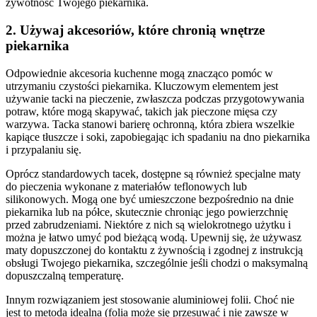
żywotność Twojego piekarnika.
2. Używaj akcesoriów, które chronią wnętrze
piekarnika
Odpowiednie akcesoria kuchenne mogą znacząco pomóc w
utrzymaniu czystości piekarnika. Kluczowym elementem jest
używanie tacki na pieczenie, zwłaszcza podczas przygotowywania
potraw, które mogą skapywać, takich jak pieczone mięsa czy
warzywa. Tacka stanowi barierę ochronną, która zbiera wszelkie
kapiące tłuszcze i soki, zapobiegając ich spadaniu na dno piekarnika
i przypalaniu się.
Oprócz standardowych tacek, dostępne są również specjalne maty
do pieczenia wykonane z materiałów teflonowych lub
silikonowych. Mogą one być umieszczone bezpośrednio na dnie
piekarnika lub na półce, skutecznie chroniąc jego powierzchnię
przed zabrudzeniami. Niektóre z nich są wielokrotnego użytku i
można je łatwo umyć pod bieżącą wodą. Upewnij się, że używasz
maty dopuszczonej do kontaktu z żywnością i zgodnej z instrukcją
obsługi Twojego piekarnika, szczególnie jeśli chodzi o maksymalną
dopuszczalną temperaturę.
Innym rozwiązaniem jest stosowanie aluminiowej folii. Choć nie
jest to metoda idealna (folia może się przesuwać i nie zawsze w