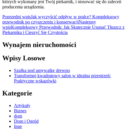
których wykonany jest Twój piekarnik, i stosować się do zaleceń
producenta urządzenia.
Nawigacja
Poprzedni wpis
Jak wyczyścić odpływ w pralce? Kompleksowy
przewodnik po czyszczeniu i konserwacji
Następny
wpisu
wpis
Kompleksowy Przewodnik: Jak Skutecznie Usunąć Tłuszcz z
Piekarnika i Cieszyć Się Czystością
Wynajem nieruchomości
Wpisy Losowe
Szafka pod umywalkę drewno
Transformuj kwadratowy salon w idealną przestrzeń:
Praktyczne wskazówki
Kategorie
Artykuły
Biznes
dom
Dom i Ogród
Inne