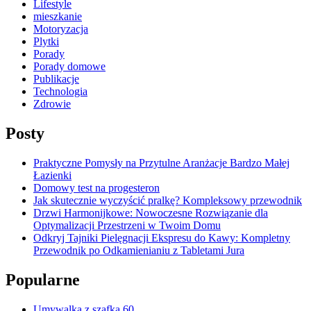
Lifestyle
mieszkanie
Motoryzacja
Plytki
Porady
Porady domowe
Publikacje
Technologia
Zdrowie
Posty
Praktyczne Pomysły na Przytulne Aranżacje Bardzo Małej
Łazienki
Domowy test na progesteron
Jak skutecznie wyczyścić pralkę? Kompleksowy przewodnik
Drzwi Harmonijkowe: Nowoczesne Rozwiązanie dla
Optymalizacji Przestrzeni w Twoim Domu
Odkryj Tajniki Pielęgnacji Ekspresu do Kawy: Kompletny
Przewodnik po Odkamienianiu z Tabletami Jura
Popularne
Umywalką z szafka 60