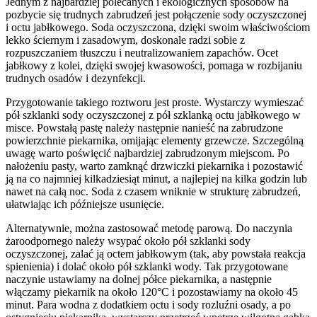
Jednym z najbardziej polecanych i ekologicznych sposobów na
pozbycie się trudnych zabrudzeń jest połączenie sody oczyszczonej
i octu jabłkowego. Soda oczyszczona, dzięki swoim właściwościom
lekko ściernym i zasadowym, doskonale radzi sobie z
rozpuszczaniem tłuszczu i neutralizowaniem zapachów. Ocet
jabłkowy z kolei, dzięki swojej kwasowości, pomaga w rozbijaniu
trudnych osadów i dezynfekcji.
Przygotowanie takiego roztworu jest proste. Wystarczy wymieszać
pół szklanki sody oczyszczonej z pół szklanką octu jabłkowego w
misce. Powstałą pastę należy następnie nanieść na zabrudzone
powierzchnie piekarnika, omijając elementy grzewcze. Szczególną
uwagę warto poświęcić najbardziej zabrudzonym miejscom. Po
nałożeniu pasty, warto zamknąć drzwiczki piekarnika i pozostawić
ją na co najmniej kilkadziesiąt minut, a najlepiej na kilka godzin lub
nawet na całą noc. Soda z czasem wniknie w strukturę zabrudzeń,
ułatwiając ich późniejsze usunięcie.
Alternatywnie, można zastosować metodę parową. Do naczynia
żaroodpornego należy wsypać około pół szklanki sody
oczyszczonej, zalać ją octem jabłkowym (tak, aby powstała reakcja
spienienia) i dolać około pół szklanki wody. Tak przygotowane
naczynie ustawiamy na dolnej półce piekarnika, a następnie
włączamy piekarnik na około 120°C i pozostawiamy na około 45
minut. Para wodna z dodatkiem octu i sody rozluźni osady, a po