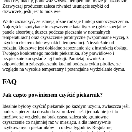
półki czy blachy, ponieważ wysoka temperatura może je uszkodzić.
Zazwyczaj producent zaleca również usunięcie szybki od
drzwiczek, jeśli jest to możliwe.
Warto zaznaczyć, że istnieją różne rodzaje funkcji samoczyszczenia.
Najczęściej spotykane to czyszczenie katalityczne (gdzie specjalne
panele absorbują tłuszcz podczas pieczenia w normalnych
temperaturach) oraz czyszczenie pirolityczne (wspomniane wyżej, z
użyciem ekstremalnie wysokich temperatur). Niezależnie od
rodzaju, kluczowe jest dokładne zapoznanie się z instrukcją obsługi
Twojego konkretnego modelu piekarnika, aby prawidłowo i
bezpiecznie korzystać z tej funkcji. Pamiętaj również o
odpowiednim zabezpieczeniu kuchni podczas cyklu pirolizy, ze
względu na wysokie temperatury i potencjalne wydzielanie dymu.
FAQ
Jak często powinienem czyścić piekarnik?
Idealnie byłoby czyścić piekarnik po każdym użyciu, zwłaszcza jeśli
podczas pieczenia doszło do zabrudzeń. Jeśli jednak nie jest to
możliwe ze względu na brak czasu, zaleca się gruntowne
czyszczenie co najmniej raz w miesiącu, a dla intensywnie
użytkowanych piekarników – co dwa tygodnie. Regularne,