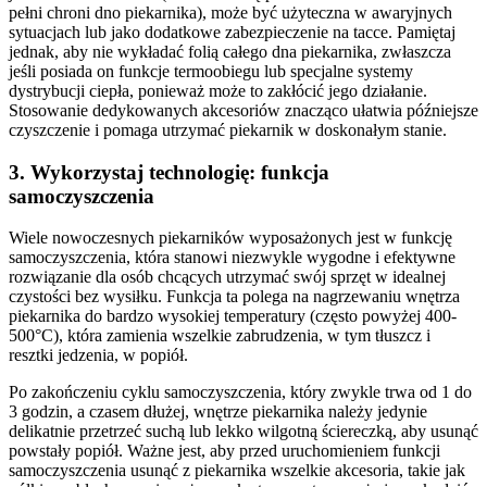
pełni chroni dno piekarnika), może być użyteczna w awaryjnych
sytuacjach lub jako dodatkowe zabezpieczenie na tacce. Pamiętaj
jednak, aby nie wykładać folią całego dna piekarnika, zwłaszcza
jeśli posiada on funkcje termoobiegu lub specjalne systemy
dystrybucji ciepła, ponieważ może to zakłócić jego działanie.
Stosowanie dedykowanych akcesoriów znacząco ułatwia późniejsze
czyszczenie i pomaga utrzymać piekarnik w doskonałym stanie.
3. Wykorzystaj technologię: funkcja
samoczyszczenia
Wiele nowoczesnych piekarników wyposażonych jest w funkcję
samoczyszczenia, która stanowi niezwykle wygodne i efektywne
rozwiązanie dla osób chcących utrzymać swój sprzęt w idealnej
czystości bez wysiłku. Funkcja ta polega na nagrzewaniu wnętrza
piekarnika do bardzo wysokiej temperatury (często powyżej 400-
500°C), która zamienia wszelkie zabrudzenia, w tym tłuszcz i
resztki jedzenia, w popiół.
Po zakończeniu cyklu samoczyszczenia, który zwykle trwa od 1 do
3 godzin, a czasem dłużej, wnętrze piekarnika należy jedynie
delikatnie przetrzeć suchą lub lekko wilgotną ściereczką, aby usunąć
powstały popiół. Ważne jest, aby przed uruchomieniem funkcji
samoczyszczenia usunąć z piekarnika wszelkie akcesoria, takie jak