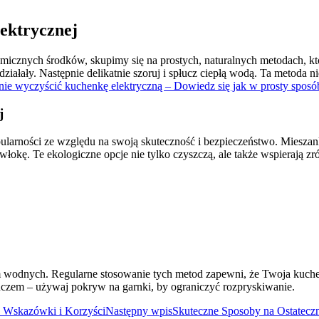
ektrycznej
icznych środków, skupimy się na prostych, naturalnych metodach, któ
działały. Następnie delikatnie szoruj i spłucz ciepłą wodą. Ta metoda
nie wyczyścić kuchenkę elektryczną – Dowiedz się jak w prosty sposób
j
pularności ze względu na swoją skuteczność i bezpieczeństwo. Mieszan
włokę. Te ekologiczne opcje nie tylko czyszczą, ale także wspierają 
 wodnych. Regularne stosowanie tych metod zapewni, że Twoja kuchenk
kluczem – używaj pokryw na garnki, by ograniczyć rozpryskiwanie.
e Wskazówki i Korzyści
Następny wpis
Skuteczne Sposoby na Ostatecz