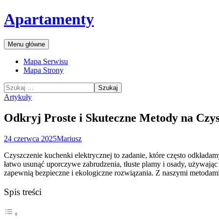
Przejdź
Apartamenty
do
treści
Szukaj
Menu główne
Mapa Serwisu
Mapa Strony
Szukaj:
Artykuły
Odkryj Proste i Skuteczne Metody na Czy
24 czerwca 2025
Mariusz
Czyszczenie kuchenki elektrycznej to zadanie, które często odkładam
łatwo usunąć uporczywe zabrudzenia, tłuste plamy i osady, używając
zapewnią bezpieczne i ekologiczne rozwiązania. Z naszymi metodam
Spis treści