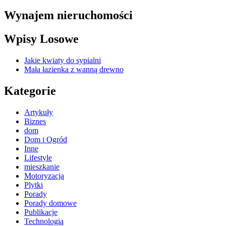
wpisu
Wynajem nieruchomości
Wpisy Losowe
Jakie kwiaty do sypialni
Mała łazienka z wanną drewno
Kategorie
Artykuły
Biznes
dom
Dom i Ogród
Inne
Lifestyle
mieszkanie
Motoryzacja
Plytki
Porady
Porady domowe
Publikacje
Technologia