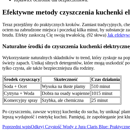
Efektywne metody czyszczenia kuchenki el
Teraz przejdźmy do praktycznych kroków. Zamiast tradycyjnych, chem
octem na zabrudzone miejsca i poczekaj kilka minut, by substancje za
brudu. Efekty zaskoczą Cię swoją trwałością. (92 słowa)
Jak efektyw
Naturalne środki do czyszczenia kuchenki elektryczne
Wykorzystanie naturalnych składników to trend, który zyskuje na po
świeży zapach. Unikaj silnych detergentów, które mogą uszkodzić po
tylko czysta, ale także bezpieczniejsza dla rodziny.
Środek czyszczący
Skuteczność
Czas działania
Soda + Ocet
Wysoka na tłuste plamy
510 minut
Cytryna + Woda
Dobra na osady wapienne
1015 minut
Komercyjny spray
Szybka, ale chemiczna
25 minut
Po czyszczeniu, zawsze wytrzyj kuchenkę do sucha, by uniknąć plam
lepszą wydajność i estetykę kuchni. Pamiętaj, że zapobieganie jest 
Nawigacja
Poprzedni wpis
Odkryj Czystość Wody z Jura Claris Blue: Praktyczn