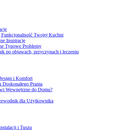
acje
Funkcjonalność Twojej Kuchni
e Inspiracje
ne Typowe Problemy
 po objawach, przyczynach i leczeniu
esign i Komfort
a Doskonałego Prania
rzwi Wewnętrzne do Domu?
zewodnik dla Użytkownika
stalacji i Tuszu