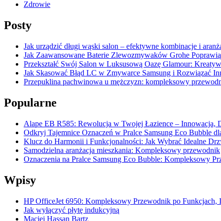
Zdrowie
Posty
Jak urządzić długi wąski salon – efektywne kombinacje i aranż
Jak Zaawansowane Baterie Zlewozmywaków Grohe Poprawią 
Przekształć Swój Salon w Luksusową Oazę Glamour: Kreatywn
Jak Skasować Błąd LC w Zmywarce Samsung i Rozwiązać In
Przepuklina pachwinowa u mężczyzn: kompleksowy przewodnik
Popularne
Alape EB R585: Rewolucja w Twojej Łazience – Innowacja, D
Odkryj Tajemnice Oznaczeń w Pralce Samsung Eco Bubble dl
Klucz do Harmonii i Funkcjonalności: Jak Wybrać Idealne D
Samodzielna aranżacja mieszkania: Kompleksowy przewodnik
Oznaczenia na Pralce Samsung Eco Bubble: Kompleksowy Pr
Wpisy
HP OfficeJet 6950: Kompleksowy Przewodnik po Funkcjach, In
Jak wyłączyć płytę indukcyjną
Maciej Hassan Bartz