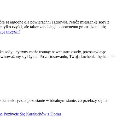
re są łagodne dla powierzchni i zdrowia. Nałóż mieszankę sody z
 nie tylko czyści, ale także zapobiega ponownemu gromadzeniu się
 ją oczyścić
ka sody i cytryny może usunąć nawet stare osady, pozostawiając
zrównoważony styl życia. Po zastosowaniu, Twoja kuchenka będzie nie
a elektryczna pozostanie w idealnym stanie, co przełoży się na
ne Pozbycie Się Karaluchów z Domu