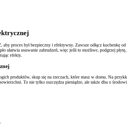
ektrycznej
 aby proces był bezpieczny i efektywny. Zawsze odłącz kuchenkę od p
iepło ułatwia usuwanie zabrudzeń, więc jeśli to możliwe, podgrzej płyt
ując efekty.
znej
ich produktów, skup się na rzeczach, które masz w domu. Na przykład, 
 powierzchni. To nie tylko oszczędza pieniądze, ale także dba o środo
.