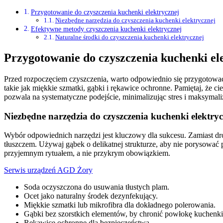
Przygotowanie do czyszczenia kuchenki elektrycznej
Niezbędne narzędzia do czyszczenia kuchenki elektrycznej
Efektywne metody czyszczenia kuchenki elektrycznej
Naturalne środki do czyszczenia kuchenki elektrycznej
Przygotowanie do czyszczenia kuchenki el
Przed rozpoczęciem czyszczenia, warto odpowiednio się przygotować,
takie jak miękkie szmatki, gąbki i rękawice ochronne. Pamiętaj, że c
pozwala na systematyczne podejście, minimalizując stres i maksymaliz
Niezbędne narzędzia do czyszczenia kuchenki elektryc
Wybór odpowiednich narzędzi jest kluczowy dla sukcesu. Zamiast drog
tłuszczem. Używaj gąbek o delikatnej strukturze, aby nie porysować
przyjemnym rytuałem, a nie przykrym obowiązkiem.
Serwis urządzeń AGD Żory
Soda oczyszczona do usuwania tłustych plam.
Ocet jako naturalny środek dezynfekujący.
Miękkie szmatki lub mikrofibra dla dokładnego polerowania.
Gąbki bez szorstkich elementów, by chronić powłokę kuchenki
Rękawice ochronne dla bezpieczeństwa.