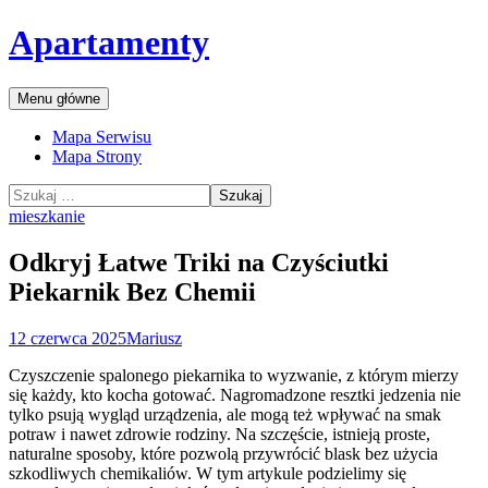
Przejdź
Apartamenty
do
treści
Szukaj
Menu główne
Mapa Serwisu
Mapa Strony
Szukaj:
mieszkanie
Odkryj Łatwe Triki na Czyściutki
Piekarnik Bez Chemii
12 czerwca 2025
Mariusz
Czyszczenie spalonego piekarnika to wyzwanie, z którym mierzy
się każdy, kto kocha gotować. Nagromadzone resztki jedzenia nie
tylko psują wygląd urządzenia, ale mogą też wpływać na smak
potraw i nawet zdrowie rodziny. Na szczęście, istnieją proste,
naturalne sposoby, które pozwolą przywrócić blask bez użycia
szkodliwych chemikaliów. W tym artykule podzielimy się