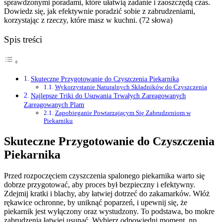
sprawdzonymi poradami, które ułatwią zadanie i zaoszczędą czas.
Dowiedz się, jak efektywnie poradzić sobie z zabrudzeniami,
korzystając z rzeczy, które masz w kuchni. (72 słowa)
Spis treści
Skuteczne Przygotowanie do Czyszczenia Piekarnika
Wykorzystanie Naturalnych Składników do Czyszczenia
Najlepsze Triki do Usuwania Trwałych Zareagowanych
Zareagowanych Plam
Zapobieganie Powtarzającym Się Zabrudzeniom w
Piekarniku
Skuteczne Przygotowanie do Czyszczenia
Piekarnika
Przed rozpoczęciem czyszczenia spalonego piekarnika warto się
dobrze przygotować, aby proces był bezpieczny i efektywny.
Zdejmij kratki i blachy, aby łatwiej dotrzeć do zakamarków. Włóż
rękawice ochronne, by uniknąć poparzeń, i upewnij się, że
piekarnik jest wyłączony oraz wystudzony. To podstawa, bo mokre
zabrudzenia łatwiej usunąć. Wybierz odpowiedni moment, np.