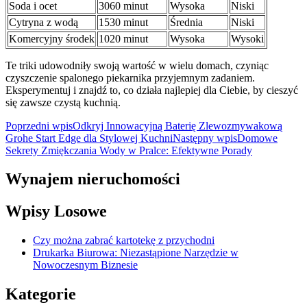
Soda i ocet
3060 minut
Wysoka
Niski
Cytryna z wodą
1530 minut
Średnia
Niski
Komercyjny środek
1020 minut
Wysoka
Wysoki
Te triki udowodniły swoją wartość w wielu domach, czyniąc
czyszczenie spalonego piekarnika przyjemnym zadaniem.
Eksperymentuj i znajdź to, co działa najlepiej dla Ciebie, by cieszyć
się zawsze czystą kuchnią.
Nawigacja
Poprzedni wpis
Odkryj Innowacyjną Baterię Zlewozmywakową
Grohe Start Edge dla Stylowej Kuchni
Następny wpis
Domowe
wpisu
Sekrety Zmiękczania Wody w Pralce: Efektywne Porady
Wynajem nieruchomości
Wpisy Losowe
Czy można zabrać kartotekę z przychodni
Drukarka Biurowa: Niezastąpione Narzędzie w
Nowoczesnym Biznesie
Kategorie