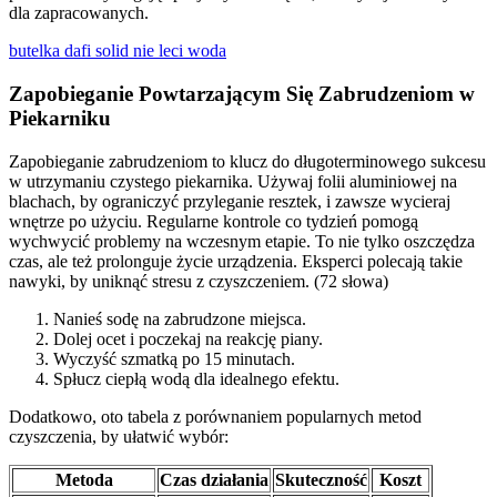
dla zapracowanych.
butelka dafi solid nie leci woda
Zapobieganie Powtarzającym Się Zabrudzeniom w
Piekarniku
Zapobieganie zabrudzeniom to klucz do długoterminowego sukcesu
w utrzymaniu czystego piekarnika. Używaj folii aluminiowej na
blachach, by ograniczyć przyleganie resztek, i zawsze wycieraj
wnętrze po użyciu. Regularne kontrole co tydzień pomogą
wychwycić problemy na wczesnym etapie. To nie tylko oszczędza
czas, ale też prolonguje życie urządzenia. Eksperci polecają takie
nawyki, by uniknąć stresu z czyszczeniem. (72 słowa)
Nanieś sodę na zabrudzone miejsca.
Dolej ocet i poczekaj na reakcję piany.
Wyczyść szmatką po 15 minutach.
Spłucz ciepłą wodą dla idealnego efektu.
Dodatkowo, oto tabela z porównaniem popularnych metod
czyszczenia, by ułatwić wybór:
Metoda
Czas działania
Skuteczność
Koszt