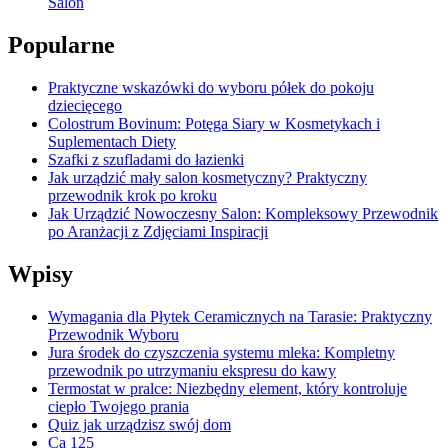
Salon
Popularne
Praktyczne wskazówki do wyboru półek do pokoju
dziecięcego
Colostrum Bovinum: Potęga Siary w Kosmetykach i
Suplementach Diety
Szafki z szufladami do łazienki
Jak urządzić mały salon kosmetyczny? Praktyczny
przewodnik krok po kroku
Jak Urządzić Nowoczesny Salon: Kompleksowy Przewodnik
po Aranżacji z Zdjęciami Inspiracji
Wpisy
Wymagania dla Płytek Ceramicznych na Tarasie: Praktyczny
Przewodnik Wyboru
Jura środek do czyszczenia systemu mleka: Kompletny
przewodnik po utrzymaniu ekspresu do kawy
Termostat w pralce: Niezbędny element, który kontroluje
ciepło Twojego prania
Quiz jak urządzisz swój dom
Ca 125