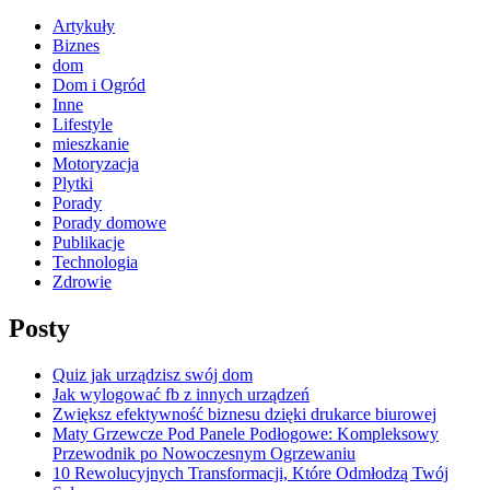
Artykuły
Biznes
dom
Dom i Ogród
Inne
Lifestyle
mieszkanie
Motoryzacja
Plytki
Porady
Porady domowe
Publikacje
Technologia
Zdrowie
Posty
Quiz jak urządzisz swój dom
Jak wylogować fb z innych urządzeń
Zwiększ efektywność biznesu dzięki drukarce biurowej
Maty Grzewcze Pod Panele Podłogowe: Kompleksowy
Przewodnik po Nowoczesnym Ogrzewaniu
10 Rewolucyjnych Transformacji, Które Odmłodzą Twój