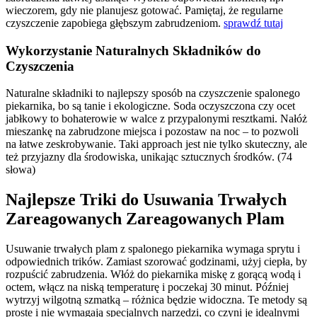
wieczorem, gdy nie planujesz gotować. Pamiętaj, że regularne
czyszczenie zapobiega głębszym zabrudzeniom.
sprawdź tutaj
Wykorzystanie Naturalnych Składników do
Czyszczenia
Naturalne składniki to najlepszy sposób na czyszczenie spalonego
piekarnika, bo są tanie i ekologiczne. Soda oczyszczona czy ocet
jabłkowy to bohaterowie w walce z przypalonymi resztkami. Nałóż
mieszankę na zabrudzone miejsca i pozostaw na noc – to pozwoli
na łatwe zeskrobywanie. Taki approach jest nie tylko skuteczny, ale
też przyjazny dla środowiska, unikając sztucznych środków. (74
słowa)
Najlepsze Triki do Usuwania Trwałych
Zareagowanych Zareagowanych Plam
Usuwanie trwałych plam z spalonego piekarnika wymaga sprytu i
odpowiednich trików. Zamiast szorować godzinami, użyj ciepła, by
rozpuścić zabrudzenia. Włóż do piekarnika miskę z gorącą wodą i
octem, włącz na niską temperaturę i poczekaj 30 minut. Później
wytrzyj wilgotną szmatką – różnica będzie widoczna. Te metody są
proste i nie wymagają specjalnych narzędzi, co czyni je idealnymi