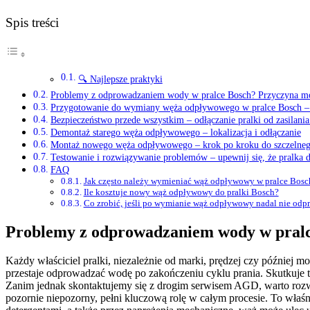
Spis treści
🔍 Najlepsze praktyki
Problemy z odprowadzaniem wody w pralce Bosch? Przyczyna 
Przygotowanie do wymiany węża odpływowego w pralce Bosch – n
Bezpieczeństwo przede wszystkim – odłączanie pralki od zasilani
Demontaż starego węża odpływowego – lokalizacja i odłączanie
Montaż nowego węża odpływowego – krok po kroku do szczelneg
Testowanie i rozwiązywanie problemów – upewnij się, że pralka 
FAQ
Jak często należy wymieniać wąż odpływowy w pralce Bosc
Ile kosztuje nowy wąż odpływowy do pralki Bosch?
Co zrobić, jeśli po wymianie wąż odpływowy nadal nie od
Problemy z odprowadzaniem wody w pral
Każdy właściciel pralki, niezależnie od marki, prędzej czy później m
przestaje odprowadzać wodę po zakończeniu cyklu prania. Skutkuje
Zanim jednak skontaktujemy się z drogim serwisem AGD, warto rozw
pozornie niepozorny, pełni kluczową rolę w całym procesie. To właś