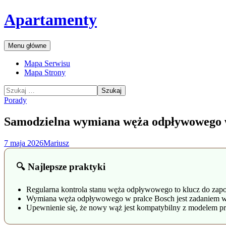
Przejdź
Apartamenty
do
treści
Szukaj
Menu główne
Mapa Serwisu
Mapa Strony
Szukaj:
Porady
Samodzielna wymiana węża odpływowego w
7 maja 2026
Mariusz
🔍 Najlepsze praktyki
Regularna kontrola stanu węża odpływowego to klucz do zap
Wymiana węża odpływowego w pralce Bosch jest zadaniem wyk
Upewnienie się, że nowy wąż jest kompatybilny z modelem pr