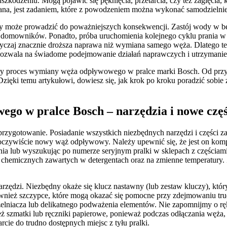
uszkodzeniu. Mogą pojawić się pęknięcia, przetarcia, czy też zagięci
, jest zadaniem, które z powodzeniem można wykonać samodzielnie, 
 może prowadzić do poważniejszych konsekwencji. Zastój wody w bębni
 domowników. Ponadto, próba uruchomienia kolejnego cyklu prania w s
czaj znacznie droższa naprawa niż wymiana samego węża. Dlatego też
 pozwala na świadome podejmowanie działań naprawczych i utrzymanie s
ły proces wymiany węża odpływowego w pralce marki Bosch. Od przygo
Dzięki temu artykułowi, dowiesz się, jak krok po kroku poradzić sobi
go w pralce Bosch – narzędzia i nowe częś
zygotowanie. Posiadanie wszystkich niezbędnych narzędzi i części zam
 oczywiście nowy wąż odpływowy. Należy upewnić się, że jest on kom
enia lub wyszukując po numerze seryjnym pralki w sklepach z częśc
chemicznych zawartych w detergentach oraz na zmienne temperatury. 
dzi. Niezbędny okaże się klucz nastawny (lub zestaw kluczy), który
ównież szczypce, które mogą okazać się pomocne przy zdejmowaniu tr
zczelniacza lub delikatnego podważenia elementów. Nie zapomnijmy o r
 szmatki lub ręczniki papierowe, ponieważ podczas odłączania węża, 
rcie do trudno dostępnych miejsc z tyłu pralki.