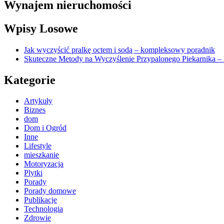
Wynajem nieruchomości
Wpisy Losowe
Jak wyczyścić pralkę octem i sodą – kompleksowy poradnik
Skuteczne Metody na Wyczyślenie Przypalonego Piekarnika –
Kategorie
Artykuły
Biznes
dom
Dom i Ogród
Inne
Lifestyle
mieszkanie
Motoryzacja
Plytki
Porady
Porady domowe
Publikacje
Technologia
Zdrowie