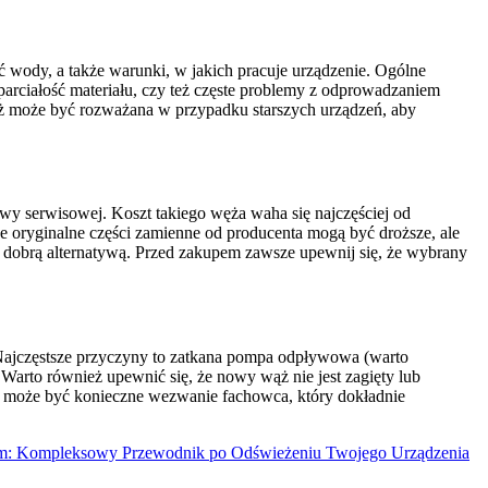
 wody, a także warunki, w jakich pracuje urządzenie. Ogólne
 sparciałość materiału, czy też częste problemy z odprowadzaniem
ież może być rozważana w przypadku starszych urządzeń, aby
y serwisowej. Koszt takiego węża waha się najczęściej od
że oryginalne części zamienne od producenta mogą być droższe, ale
ie dobrą alternatywą. Przed zakupem zawsze upewnij się, że wybrany
Najczęstsze przyczyny to zatkana pompa odpływowa (warto
 Warto również upewnić się, że nowy wąż nie jest zagięty lub
je, może być konieczne wezwanie fachowca, który dokładnie
em: Kompleksowy Przewodnik po Odświeżeniu Twojego Urządzenia