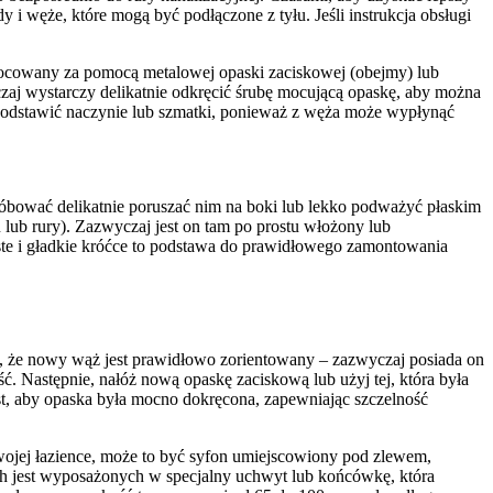
y i węże, które mogą być podłączone z tyłu. Jeśli instrukcja obsługi
amocowany za pomocą metalowej opaski zaciskowej (obejmy) lub
zaj wystarczy delikatnie odkręcić śrubę mocującą opaskę, aby można
ia podstawić naczynie lub szmatki, ponieważ z węża może wypłynąć
próbować delikatnie poruszać nim na boki lub lekko podważyć płaskim
u lub rury). Zazwyczaj jest on tam po prostu włożony lub
yste i gładkie króćce to podstawa do prawidłowego zamontowania
, że nowy wąż jest prawidłowo zorientowany – zazwyczaj posiada on
ść. Następnie, nałóż nową opaskę zaciskową lub użyj tej, która była
st, aby opaska była mocno dokręcona, zapewniając szczelność
wojej łazience, może to być syfon umiejscowiony pod zlewem,
ch jest wyposażonych w specjalny uchwyt lub końcówkę, która