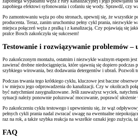
zapobiega wypadaniu węża z rury kanalizacyjnej i jego podwijaniu s
zapobiega efektowi syfonowania i cofaniu się wody. Sprawdź, czy wą
Po zamontowaniu węża po obu stronach, upewnij się, że wszystkie połą
producenta. Teraz, zanim uruchomisz pełny cykl prania, niezwykle w
miejsca połączeń węża z pralką i z kanalizacją. Czy pojawiają się j
pralce Bosch zakończyła się sukcesem!
Testowanie i rozwiązywanie problemów – u
Po zakończonym montażu, ostatnim i niezwykle ważnym etapem jest 
zawierać drobne niedociągnięcia, które ujawnią się dopiero podczas 
szybkiego wirowania, bez dodawania detergentów i ubrań. Pozwoli 
Podczas trwania tego krótkiego cyklu, kluczowe jest baczne obserw
i w miejscu jego odprowadzenia do kanalizacji. Czy w okolicach połą
być natychmiast zasygnalizowane. Jeśli zauważysz wyciek, natychmias
sytuacji należy ponownie poluzować mocowanie, poprawić ułożenie w
Po zakończeniu cyklu testowego i upewnieniu się, że wąż odpływowy
pełnych cykli prania nadal zwracać uwagę na ewentualne niepokoją
raz na rok, a także szybka reakcja na wszelkie oznaki jego zużycia,
FAQ