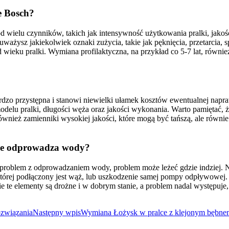
e Bosch?
ielu czynników, takich jak intensywność użytkowania pralki, jakość
auważysz jakiekolwiek oznaki zużycia, takie jak pęknięcia, przetarcia,
 wieku pralki. Wymiana profilaktyczna, na przykład co 5-7 lat, równ
o przystępna i stanowi niewielki ułamek kosztów ewentualnej napraw
modelu pralki, długości węża oraz jakości wykonania. Warto pamiętać, 
również zamienniki wysokiej jakości, które mogą być tańszą, ale równ
nie odprowadza wody?
problem z odprowadzaniem wody, problem może leżeć gdzie indziej. 
o której podłączony jest wąż, lub uszkodzenie samej pompy odpływowej.
ie te elementy są drożne i w dobrym stanie, a problem nadal występu
ozwiązania
Następny wpis
Wymiana Łożysk w pralce z klejonym bębn