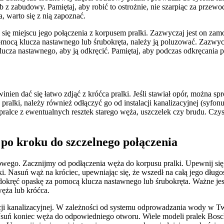
 z zabudowy. Pamiętaj, aby robić to ostrożnie, nie szarpiąc za przewod
 warto się z nią zapoznać.
 się miejscu jego połączenia z korpusem pralki. Zazwyczaj jest on z
omocą klucza nastawnego lub śrubokręta, należy ją poluzować. Zazwyc
yj klucza nastawnego, aby ją odkręcić. Pamiętaj, aby podczas odkręcan
ien dać się łatwo zdjąć z króćca pralki. Jeśli stawiał opór, można s
pralki, należy również odłączyć go od instalacji kanalizacyjnej (syfon
pralce z ewentualnych resztek starego węża, uszczelek czy brudu. Cz
o kroku do szczelnego połączenia
wego. Zacznijmy od podłączenia węża do korpusu pralki. Upewnij się
lki. Nasuń wąż na króciec, upewniając się, że wszedł na całą jego długo
 dokręć opaskę za pomocą klucza nastawnego lub śrubokręta. Ważne je
węża lub króćca.
cji kanalizacyjnej. W zależności od systemu odprowadzania wody w T
 Wsuń koniec węża do odpowiedniego otworu. Wiele modeli pralek Bos