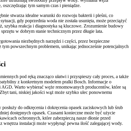
a, które utrudniają swobodny przepływ wody. Wymiana węża
oszczędzając tym samym czas i pieniądze.
e stwarza idealne warunki do rozwoju bakterii i pleśni, co
ytuacji, gdy poprzednia woda nie została usunięta, może przeciążyć
, szybka reakcja i diagnostyka są kluczowe. Zrozumienie budowy
przętu w dobrym stanie technicznym przez długie lata.
towania niezbędnych narzędzi i części, przez bezpieczne
e z tym powszechnym problemem, unikając jednocześnie potencjalnych
ci
iennych pod ręką znacząco ułatwi i przyspieszy cały proces, a także
patybilny z konkretnym modelem pralki Bosch. Informacje o
iami AGD. Warto wybierać węże renomowanych producentów, które są
Zbyt tani, niskiej jakości wąż może szybko ulec ponownemu
 posłuży do odkręcenia i dokręcenia opasek zaciskowych lub śrub
udniej dostępnych opasek. Czasami konieczne może być użycie
ękawicach ochronnych, które zabezpieczą nasze dłonie przed
z wnętrza instalacji może wypłynąć pewna ilość zalegającej wody.