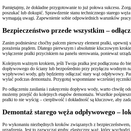
Pamiętajmy, że dokładne przygotowanie to już połowa sukcesu. Zorg
poszukać lub dokupić. Sprawdzenie stanu technicznego starego węża (
wymagają uwagi. Zapewnienie sobie odpowiednich warunków pracy, tak
Bezpieczeństwo przede wszystkim – odłącza
Zanim podniesiesz choćby palcem pierwszy element pralki, upewnij si
porażenia prądem. Dlatego pierwszym i absolutnie kluczowym krokiem
wyłączenie pralki przyciskiem na panelu sterowania, ponieważ urząd
Kolejnym ważnym krokiem, jeśli Twoja pralka jest podłączona do bi
dopływowego do ściany lub bezpośrednio przy przyłączu wodnym na
wypływowi wody, gdy będziemy odłączać stary wąż odpływowy. Pami
wylać podczas demontażu. Przygotuj wspomniane wcześniej ręczniki l
Po odłączeniu zasilania i zakręceniu dopływu wody, warto chwilę od
możemy przejść do kolejnych etapów demontażu. Wszelkie pośpieszne
pralki to nie wyścig – cierpliwość i dokładność są kluczowe, aby za
Demontaż starego węża odpływowego – loka
Po wykonaniu niezbędnych kroków związanych z bezpieczeństwem, prz
urządzenia. Jest to zazwyczaj gruby, elastyczny wąż, który wychodzi