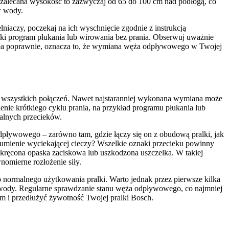
– zalecana wysokość to zazwyczaj od 65 do 100 cm nad podłogą, co
w wody.
lniaczy, poczekaj na ich wyschnięcie zgodnie z instrukcją
tki program płukania lub wirowania bez prania. Obserwuj uważnie
 działa poprawnie, oznacza to, że wymiana węża odpływowego w Twojej
ci wszystkich połączeń. Nawet najstaranniej wykonana wymiana może
ienie krótkiego cyklu prania, na przykład programu płukania lub
alnych przecieków.
dpływowego – zarówno tam, gdzie łączy się on z obudową pralki, jak
strumienie wyciekającej cieczy? Wszelkie oznaki przecieku powinny
dokręcona opaska zaciskowa lub uszkodzona uszczelka. W takiej
omierne rozłożenie siły.
 normalnego użytkowania pralki. Warto jednak przez pierwsze kilka
 wody. Regularne sprawdzanie stanu węża odpływowego, co najmniej
iom i przedłużyć żywotność Twojej pralki Bosch.