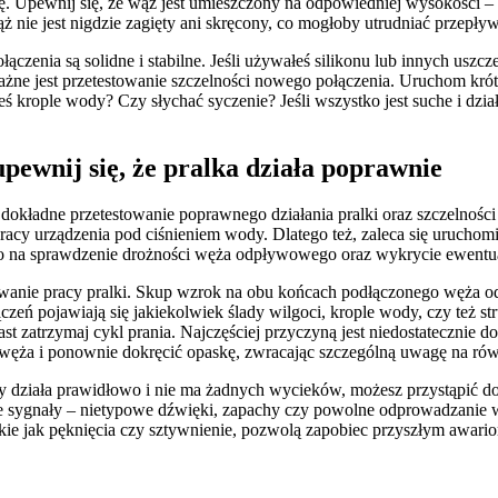
ię. Upewnij się, że wąż jest umieszczony na odpowiedniej wysokości 
ż nie jest nigdzie zagięty ani skręcony, co mogłoby utrudniać przepły
czenia są solidne i stabilne. Jeśli używałeś silikonu lub innych uszcze
ażne jest przetestowanie szczelności nowego połączenia. Uruchom kró
akieś krople wody? Czy słychać syczenie? Jeśli wszystko jest suche i
pewnij się, że pralka działa poprawnie
dokładne przetestowanie poprawnego działania pralki oraz szczelnoś
pracy urządzenia pod ciśnieniem wody. Dlatego też, zaleca się uruchom
to na sprawdzenie drożności węża odpływowego oraz wykrycie ewentu
owanie pracy pralki. Skup wzrok na obu końcach podłączonego węża o
czeń pojawiają się jakiekolwiek ślady wilgoci, krople wody, czy też 
t zatrzymaj cykl prania. Najczęściej przyczyną jest niedostatecznie 
ęża i ponownie dokręcić opaskę, zwracając szczególną uwagę na równ
 działa prawidłowo i nie ma żadnych wycieków, możesz przystąpić do
ce sygnały – nietypowe dźwięki, zapachy czy powolne odprowadzanie
 takie jak pęknięcia czy sztywnienie, pozwolą zapobiec przyszłym awar