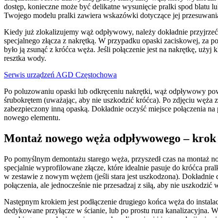
dostęp, konieczne może być delikatne wysunięcie pralki spod blatu lub
Twojego modelu pralki zawiera wskazówki dotyczące jej przesuwania,
Kiedy już zlokalizujemy wąż odpływowy, należy dokładnie przyjrzeć
specjalnego złącza z nakrętką. W przypadku opaski zaciskowej, za p
było ją zsunąć z króćca węża. Jeśli połączenie jest na nakrętkę, uż
resztka wody.
Serwis urządzeń AGD Częstochowa
Po poluzowaniu opaski lub odkręceniu nakrętki, wąż odpływowy powin
śrubokrętem (uważając, aby nie uszkodzić króćca). Po zdjęciu węża z 
zabezpieczony inną opaską. Dokładnie oczyść miejsce połączenia na 
nowego elementu.
Montaż nowego węża odpływowego – krok p
Po pomyślnym demontażu starego węża, przyszedł czas na montaż no
specjalnie wyprofilowane złącze, które idealnie pasuje do króćca pra
w zestawie z nowym wężem (jeśli stara jest uszkodzona). Dokładnie
połączenia, ale jednocześnie nie przesadzaj z siłą, aby nie uszkodzić 
Następnym krokiem jest podłączenie drugiego końca węża do instala
dedykowane przyłącze w ścianie, lub po prostu rura kanalizacyjna.