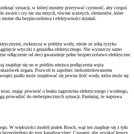
niknąć sytuacji, w której musimy przerywać czynność, aby czegoś
 do awarii i czy nie ma innych, równie ważnych, elementów, które
stotne dla bezpieczeństwa i efektywności działań.
ektrycznymi, zwłaszcza w pobliżu wody, niesie ze sobą ryzyko
iągnięcie wtyczki z gniazdka elektrycznego. Nie wystarczy samo
ne odłączenie od sieci gwarantuje pełne bezpieczeństwo elektryczne.
j znajduje się on w pobliżu miejsca podłączenia węża
wskazówek zegara. Pozwoli to zapobiec niekontrolowanemu
trz pralki może znajdować się pewna ilość wody, która może się
o teraz, mając pewność o braku zagrożenia elektrycznego i wodnego,
ą prowadzić do niebezpiecznych sytuacji. Pamiętaj, że naprawa
o. W większości modeli pralek Bosch, wąż ten znajduje się z tyłu
b bezpośrednio do rury kanalizacyjnej. Czasami, aby uzyskać lepszy