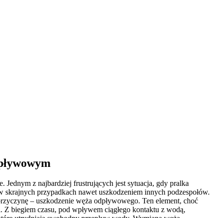
dpływowym
 Jednym z najbardziej frustrujących jest sytuacja, gdy pralka
a w skrajnych przypadkach nawet uszkodzeniem innych podzespołów.
 przyczynę – uszkodzenie węża odpływowego. Ten element, choć
ji. Z biegiem czasu, pod wpływem ciągłego kontaktu z wodą,