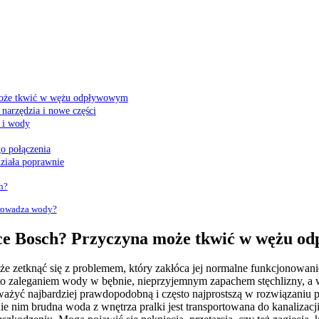
może tkwić w wężu odpływowym
arzędzia i nowe części
a i wody
o połączenia
działa poprawnie
h?
prowadza wody?
ce Bosch? Przyczyna może tkwić w wężu o
oże zetknąć się z problemem, który zakłóca jej normalne funkcjonowanie.
 to zaleganiem wody w bębnie, nieprzyjemnym zapachem stęchlizny, 
ażyć najbardziej prawdopodobną i często najprostszą w rozwiązaniu
nie nim brudna woda z wnętrza pralki jest transportowana do kanalizac