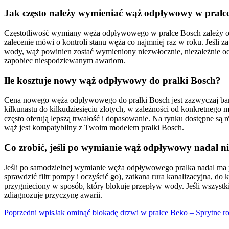
Jak często należy wymieniać wąż odpływowy w pralc
Częstotliwość wymiany węża odpływowego w pralce Bosch zależy od w
zalecenie mówi o kontroli stanu węża co najmniej raz w roku. Jeśli z
wody, wąż powinien zostać wymieniony niezwłocznie, niezależnie od
zapobiec niespodziewanym awariom.
Ile kosztuje nowy wąż odpływowy do pralki Bosch?
Cena nowego węża odpływowego do pralki Bosch jest zazwyczaj bardz
kilkunastu do kilkudziesięciu złotych, w zależności od konkretnego 
często oferują lepszą trwałość i dopasowanie. Na rynku dostępne są 
wąż jest kompatybilny z Twoim modelem pralki Bosch.
Co zrobić, jeśli po wymianie wąż odpływowy nadal 
Jeśli po samodzielnej wymianie węża odpływowego pralka nadal ma 
sprawdzić filtr pompy i oczyścić go), zatkana rura kanalizacyjna, d
przygnieciony w sposób, który blokuje przepływ wody. Jeśli wszystk
zdiagnozuje przyczynę awarii.
Nawigacja
Poprzedni wpis
Jak ominąć blokadę drzwi w pralce Beko – Sprytne r
wpisu