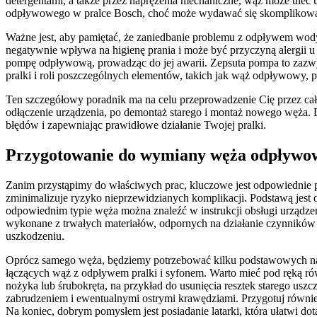
detergentami, a także przez naprężenia mechaniczne, wąż może ulec 
odpływowego w pralce Bosch, choć może wydawać się skomplikowana
Ważne jest, aby pamiętać, że zaniedbanie problemu z odpływem wody
negatywnie wpływa na higienę prania i może być przyczyną alergii u
pompę odpływową, prowadząc do jej awarii. Zepsuta pompa to zazwy
pralki i roli poszczególnych elementów, takich jak wąż odpływowy,
Ten szczegółowy poradnik ma na celu przeprowadzenie Cię przez ca
odłączenie urządzenia, po demontaż starego i montaż nowego węża. 
błędów i zapewniając prawidłowe działanie Twojej pralki.
Przygotowanie do wymiany węża odpływowe
Zanim przystąpimy do właściwych prac, kluczowe jest odpowiednie pr
zminimalizuje ryzyko nieprzewidzianych komplikacji. Podstawą jest
odpowiednim typie węża można znaleźć w instrukcji obsługi urządz
wykonane z trwałych materiałów, odpornych na działanie czynników 
uszkodzeniu.
Oprócz samego węża, będziemy potrzebować kilku podstawowych narzę
łączących wąż z odpływem pralki i syfonem. Warto mieć pod ręką r
nożyka lub śrubokręta, na przykład do usunięcia resztek starego us
zabrudzeniem i ewentualnymi ostrymi krawędziami. Przygotuj również
Na koniec, dobrym pomysłem jest posiadanie latarki, która ułatwi dota