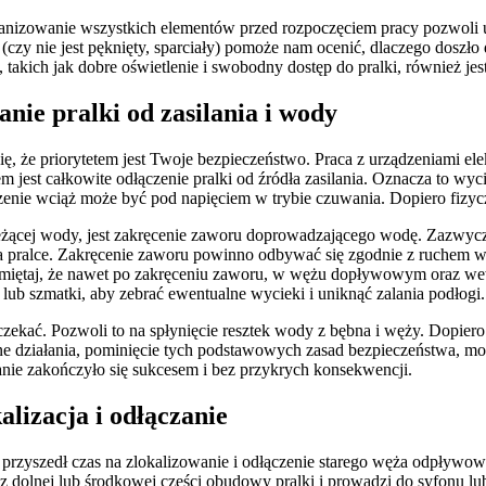
anizowanie wszystkich elementów przed rozpoczęciem pracy pozwoli u
czy nie jest pęknięty, sparciały) pomoże nam ocenić, dlaczego doszło
ich jak dobre oświetlenie i swobodny dostęp do pralki, również jest i
nie pralki od zasilania i wody
ę, że priorytetem jest Twoje bezpieczeństwo. Praca z urządzeniami el
 jest całkowite odłączenie pralki od źródła zasilania. Oznacza to wyc
zenie wciąż może być pod napięciem w trybie czuwania. Dopiero fizycz
eżącej wody, jest zakręcenie zaworu doprowadzającego wodę. Zazwycza
 pralce. Zakręcenie zaworu powinno odbywać się zgodnie z ruchem 
ętaj, że nawet po zakręceniu zaworu, w wężu dopływowym oraz wewną
ub szmatki, aby zebrać ewentualne wycieki i uniknąć zalania podłogi.
czekać. Pozwoli to na spłynięcie resztek wody z bębna i węży. Dopier
 działania, pominięcie tych podstawowych zasad bezpieczeństwa, mog
danie zakończyło się sukcesem i bez przykrych konsekwencji.
lizacja i odłączanie
yszedł czas na zlokalizowanie i odłączenie starego węża odpływoweg
 z dolnej lub środkowej części obudowy pralki i prowadzi do syfonu lu