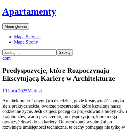
Przejdź
Apartamenty
do
treści
Szukaj
Menu główne
Mapa Serwisu
Mapa Strony
Szukaj:
dom
Predyspozycje, które Rozpoczynają
Ekscytującą Karierę w Architekturze
19 lipca 2025
Mariusz
Architektura to fascynująca dziedzina, gdzie kreatywność spotyka
się z praktycznością, tworząc przestrzenie, które kształtują nasze
codzienne życie. Jeśli czujesz pociąg do projektowania budynków i
krajobrazów, warto przyjrzeć się predyspozycjom, które mogą
otworzyć drzwi do tej kariery. Od wrodzonej wyobraźni po
rozwinięte umiejętności techniczne, te cechy pomagają nie tylko w