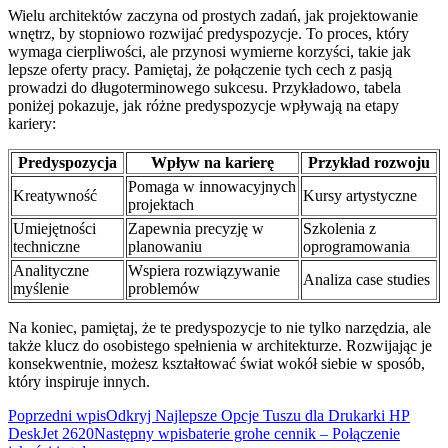
Wielu architektów zaczyna od prostych zadań, jak projektowanie
wnętrz, by stopniowo rozwijać predyspozycje. To proces, który
wymaga cierpliwości, ale przynosi wymierne korzyści, takie jak
lepsze oferty pracy. Pamiętaj, że połączenie tych cech z pasją
prowadzi do długoterminowego sukcesu. Przykładowo, tabela
poniżej pokazuje, jak różne predyspozycje wpływają na etapy
kariery:
Predyspozycja
Wpływ na karierę
Przykład rozwoju
Pomaga w innowacyjnych
Kreatywność
Kursy artystyczne
projektach
Umiejętności
Zapewnia precyzję w
Szkolenia z
techniczne
planowaniu
oprogramowania
Analityczne
Wspiera rozwiązywanie
Analiza case studies
myślenie
problemów
Na koniec, pamiętaj, że te predyspozycje to nie tylko narzędzia, ale
także klucz do osobistego spełnienia w architekturze. Rozwijając je
konsekwentnie, możesz kształtować świat wokół siebie w sposób,
który inspiruje innych.
Nawigacja
Poprzedni wpis
Odkryj Najlepsze Opcje Tuszu dla Drukarki HP
DeskJet 2620
Następny wpis
baterie grohe cennik – Połączenie
wpisu