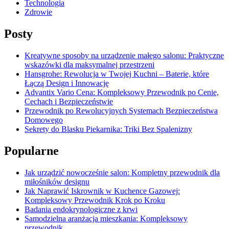
Technologia
Zdrowie
Posty
Kreatywne sposoby na urządzenie małego salonu: Praktyczne
wskazówki dla maksymalnej przestrzeni
Hansgrohe: Rewolucja w Twojej Kuchni – Baterie, które
Łączą Design i Innowację
Advantix Vario Cena: Kompleksowy Przewodnik po Cenie,
Cechach i Bezpieczeństwie
Przewodnik po Rewolucyjnych Systemach Bezpieczeństwa
Domowego
Sekrety do Blasku Piekarnika: Triki Bez Spalenizny
Popularne
Jak urządzić nowocześnie salon: Kompletny przewodnik dla
miłośników designu
Jak Naprawić Iskrownik w Kuchence Gazowej:
Kompleksowy Przewodnik Krok po Kroku
Badania endokrynologiczne z krwi
Samodzielna aranżacja mieszkania: Kompleksowy
przewodnik