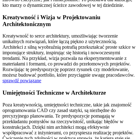
kto marzy o dynamicznej ścieżce zawodowej w tej dziedzinie.
Kreatywność i Wizja w Projektowaniu
Architektonicznym
Kreatywność to serce architektury, umożliwiając tworzenie
unikalnych rozwiązań, które łączą piękno z użytecznością.
Architekci z silną wyobraźnią potrafią przekształcać proste szkice w
imponujące struktury, inspirując się historią i nowoczesnymi
trendami. Na przykład, wizja pozwala na eksperymentowanie z
materiałami i formami, co prowadzi do przełomowych projektów.
Rozwijając tę predyspozycję poprzez rysunek czy modelowanie,
możesz budować portfolio, które przyciągnie uwagę pracodawców.
sprawdź powiązane
Umiejętności Techniczne w Architekturze
Poza kreatywnością, umiejętności techniczne, takie jak znajomość
oprogramowania CAD czy zasad statyki, są niezbędne do
precyzyjnego planowania. Te predyspozycje pomagają w
przekładaniu pomysłów na rzeczywistość, unikając błędów w
konstrukcjach. Dzięki nim architekci mogą efektywnie
współpracować z inżynierami, co przyspiesza realizację projektów.
Ćwiczenie tych zdolności w praktyce sprawia, że kariera staje się